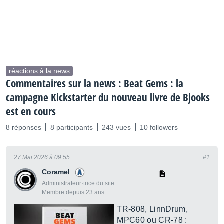
réactions à la news
Commentaires sur la news : Beat Gems : la
campagne Kickstarter du nouveau livre de Bjooks
est en cours
8 réponses
8 participants
243 vues
10 followers
27 Mai 2026 à 09:55
#1
Coramel
Administrateur·trice du site
Membre depuis 23 ans
TR-808, LinnDrum,
MPC60 ou CR-78 :