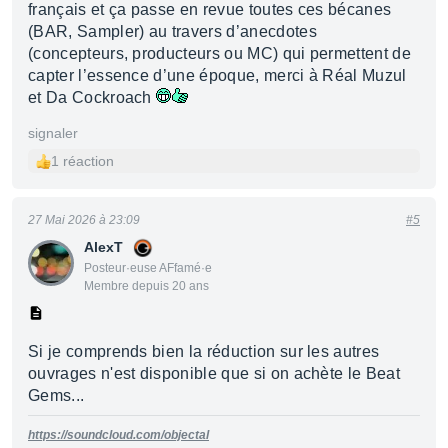
français et ça passe en revue toutes ces bécanes
(BAR, Sampler) au travers d’anecdotes
(concepteurs, producteurs ou MC) qui permettent de
capter l’essence d’une époque, merci à Réal Muzul
et Da Cockroach
signaler
1 réaction
27 Mai 2026 à 23:09
#5
AlexT
Posteur·euse AFfamé·e
Membre depuis 20 ans
Si je comprends bien la réduction sur les autres
ouvrages n'est disponible que si on achète le Beat
Gems...
https://soundcloud.com/objectal