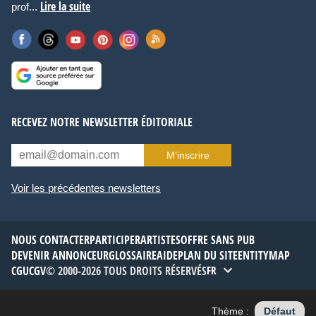
Lire la suite
prof...
RECEVEZ NOTRE NEWSLETTER ÉDITORIALE
M’inscrire
Voir les précédentes newsletters
NOUS CONTACTER
PARTICIPER
ARTISTES
OFFRE SANS PUB
DEVENIR ANNONCEUR
GLOSSAIRE
AIDE
PLAN DU SITE
ENTITYMAP
CGU
CGV
© 2000-2026 TOUS DROITS RÉSERVÉS
FR
Thème :
Défaut