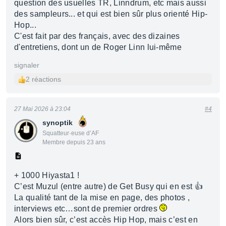
question des usuelles TR, Linndrum, etc mais aussi
des sampleurs... et qui est bien sûr plus orienté Hip-
Hop...
C'est fait par des français, avec des dizaines
d'entretiens, dont un de Roger Linn lui-même
signaler
2 réactions
27 Mai 2026 à 23:04
#4
synoptik
Squatteur·euse d’AF
Membre depuis 23 ans
+ 1000 Hiyasta1 !
C’est Muzul (entre autre) de Get Busy qui en est 👍
La qualité tant de la mise en page, des photos ,
interviews etc…sont de premier ordres
Alors bien sûr, c’est accès Hip Hop, mais c’est en