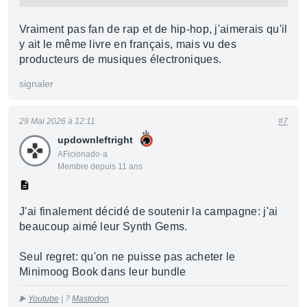
Vraiment pas fan de rap et de hip-hop, j'aimerais qu'il
y ait le même livre en français, mais vu des
producteurs de musiques électroniques.
signaler
29 Mai 2026 à 12:11
#7
updownleftright
AFicionado·a
Membre depuis 11 ans
J'ai finalement décidé de soutenir la campagne: j'ai
beaucoup aimé leur Synth Gems.
Seul regret: qu'on ne puisse pas acheter le
Minimoog Book dans leur bundle
▶️
Youtube
| ?
Mastodon