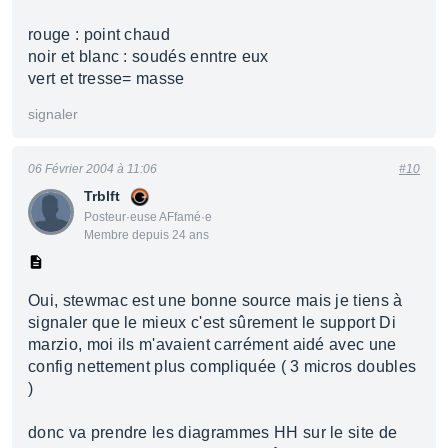
rouge : point chaud
noir et blanc : soudés enntre eux
vert et tresse= masse
signaler
06 Février 2004 à 11:06
#10
Trblft
Posteur·euse AFfamé·e
Membre depuis 24 ans
Oui, stewmac est une bonne source mais je tiens à
signaler que le mieux c'est sûrement le support Di
marzio, moi ils m'avaient carrément aidé avec une
config nettement plus compliquée ( 3 micros doubles
)
donc va prendre les diagrammes HH sur le site de