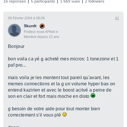
16 réponses
5 participants
1 669 vues
2 followers
06 Février 2004 à 08:06
#1
Skurdt
Posteur·euse AFfolé·e
Membre depuis 22 ans
Bonjour
bon voila ca yé g acheté mes micros: 1 tonezone et 1
paf pro...
mais voila je les montent tout pareil qu'avant, les
memes connections et la g un volume hyper bas on
entend kazirien et avec le boost acitvé a peine de
son en clair et fort mais moche en disto
g besoin de votre aide pour tout monter bien
correctement s'il vous plé