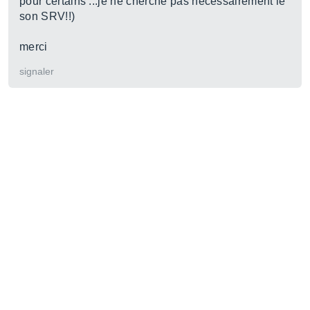
pour certains ...je ne cherche pas nécessairement le
son SRV!!)
merci
signaler