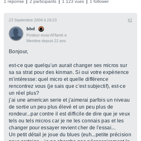
1 réponse
2 participants
1 123 vues
1 follower
23 Septembre 2004 à 19:23
#1
bbd
Posteur·euse AFfamé·e
Membre depuis 22 ans
Bonjour,
est-ce que quelqu'un aurait changer ses micros sur
sa sa strat pour des kinman. Si oui votre expérience
m'intéresse: quel micro et quelle différence
rencontrez vous (je sais que c'est subjectif), est-ce
un réel plus?
j'ai une american serie et j'aimerai parfois un niveau
de sortie un peu plus élevé et un peu plus de
rondeur...par contre il est difficile de dire que je veux
tels ou tels micros car je ne les connais pas et les
changer pour essayer revient cher de l'essai...
Un petit détail je joue du blues (euh...petite précision