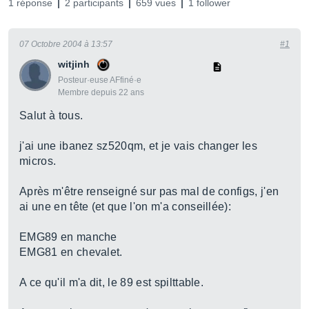
1 réponse
2 participants
659 vues
1 follower
07 Octobre 2004 à 13:57
#1
witjinh
Posteur·euse AFfiné·e
Membre depuis 22 ans
Salut à tous.
j'ai une ibanez sz520qm, et je vais changer les
micros.
Après m'être renseigné sur pas mal de configs, j'en
ai une en tête (et que l'on m'a conseillée):
EMG89 en manche
EMG81 en chevalet.
A ce qu'il m'a dit, le 89 est spilttable.