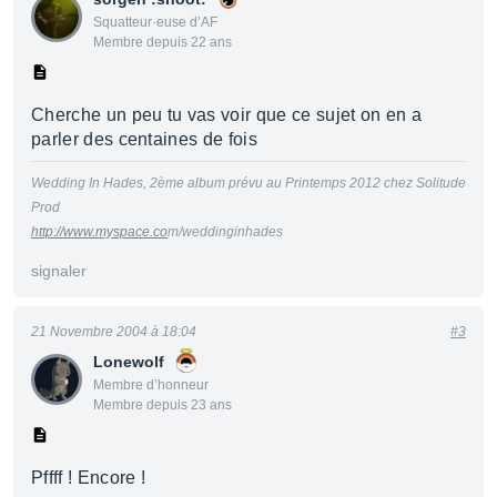
Squatteur·euse d’AF
Membre depuis 22 ans
Cherche un peu tu vas voir que ce sujet on en a
parler des centaines de fois
Wedding In Hades, 2ème album prévu au Printemps 2012 chez Solitude
Prod
http://www.myspace.co
m/weddinginhades
signaler
21 Novembre 2004 à 18:04
#3
Lonewolf
Membre d’honneur
Membre depuis 23 ans
Pffff ! Encore !