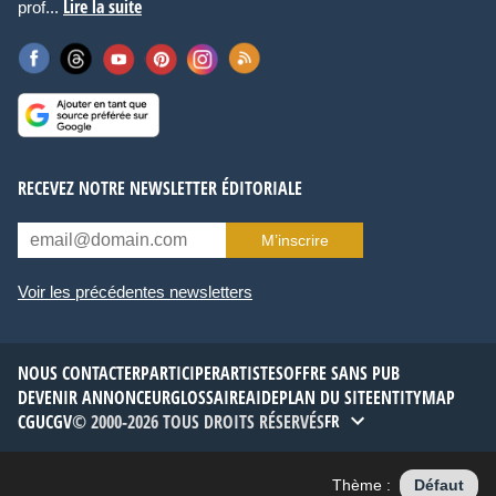
Lire la suite
prof...
RECEVEZ NOTRE NEWSLETTER ÉDITORIALE
M’inscrire
Voir les précédentes newsletters
NOUS CONTACTER
PARTICIPER
ARTISTES
OFFRE SANS PUB
DEVENIR ANNONCEUR
GLOSSAIRE
AIDE
PLAN DU SITE
ENTITYMAP
CGU
CGV
© 2000-2026 TOUS DROITS RÉSERVÉS
FR
Thème :
Défaut