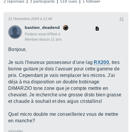
2 réponses
3 participants
518 vues
1 follower
21 Novembre 2004 à 12:46
#1
bastien_deadend
Posteur·euse AFfiné·e
Membre depuis 21 ans
Bonjour,
Je suis l'heureux possesseur d'une lag
RX200
, tres
bonne guitare je dois l'avouer pour cette gamme de
prix. Cependant je vais remplacer les micros. J'ai
déja à ma disposition un double bobinage
DIMARZIO tone zone que je compte mettre en
chevalet. Je recherche une grosse disto bien grasse
et chaude à souhait et des aigus cristallins!
Quel micro double me conseilleriez vous de mettre
en manche?
signaler