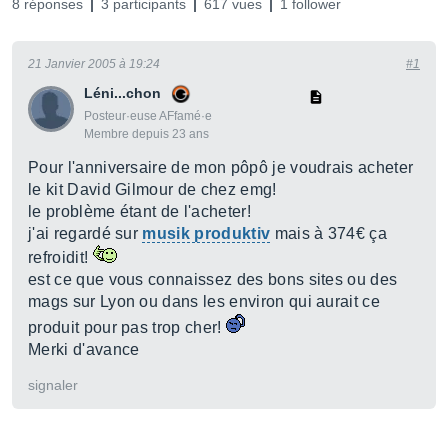
8 réponses
3 participants
617 vues
1 follower
21 Janvier 2005 à 19:24
#1
Léni...chon
Posteur·euse AFfamé·e
Membre depuis 23 ans
Pour l'anniversaire de mon pôpô je voudrais acheter
le kit David Gilmour de chez emg!
le problème étant de l'acheter!
j'ai regardé sur
musik produktiv
mais à 374€ ça
refroidit!
est ce que vous connaissez des bons sites ou des
mags sur Lyon ou dans les environ qui aurait ce
produit pour pas trop cher!
Merki d'avance
signaler