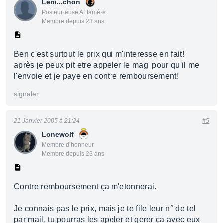
Léni...chon
Posteur·euse AFfamé·e
Membre depuis 23 ans
Ben c'est surtout le prix qui m'interesse en fait!
après je peux pit etre appeler le mag' pour qu'il me
l'envoie et je paye en contre remboursement!
signaler
21 Janvier 2005 à 21:24
#5
Lonewolf
Membre d’honneur
Membre depuis 23 ans
Contre remboursement ça m'etonnerai.
Je connais pas le prix, mais je te file leur n° de tel
par mail, tu pourras les apeler et gerer ça avec eux