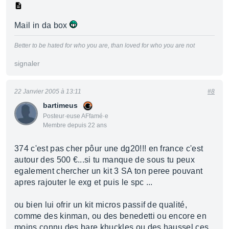
Mail in da box
Better to be hated for who you are, than loved for who you are not
signaler
22 Janvier 2005 à 13:11
#8
bartimeus
Posteur·euse AFfamé·e
Membre depuis 22 ans
374 c'est pas cher pôur une dg20!!! en france c'est
autour des 500 €...si tu manque de sous tu peux
egalement chercher un kit 3 SA ton peree pouvant
apres rajouter le exg et puis le spc ...
ou bien lui ofrir un kit micros passif de qualité,
comme des kinman, ou des benedetti ou encore en
moins connu des bare khuckles ou des haussel ces