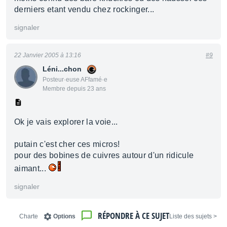
derniers etant vendu chez rockinger...
signaler
22 Janvier 2005 à 13:16
#9
Léni...chon
Posteur·euse AFfamé·e
Membre depuis 23 ans
Ok je vais explorer la voie...
putain c'est cher ces micros!
pour des bobines de cuivres autour d'un ridicule
aimant...
signaler
RÉPONDRE À CE SUJET
Charte
Options
< Liste des sujets