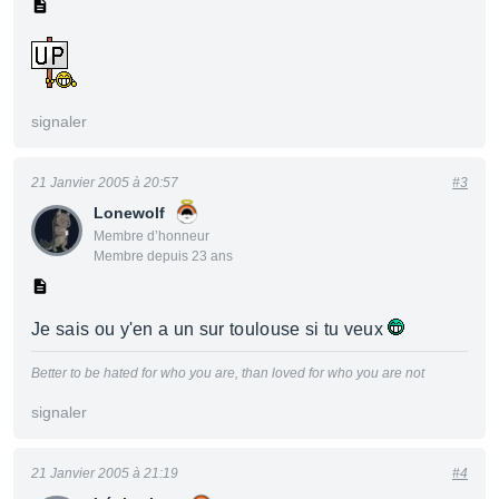
signaler
21 Janvier 2005 à 20:57
#3
Lonewolf
Membre d’honneur
Membre depuis 23 ans
Je sais ou y'en a un sur toulouse si tu veux
Better to be hated for who you are, than loved for who you are not
signaler
21 Janvier 2005 à 21:19
#4