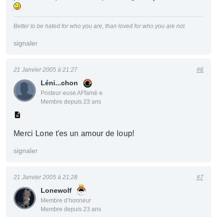
Better to be hated for who you are, than loved for who you are not
signaler
21 Janvier 2005 à 21:27
#6
Léni...chon
Posteur·euse AFfamé·e
Membre depuis 23 ans
Merci Lone t'es un amour de loup!
signaler
21 Janvier 2005 à 21:28
#7
Lonewolf
Membre d’honneur
Membre depuis 23 ans