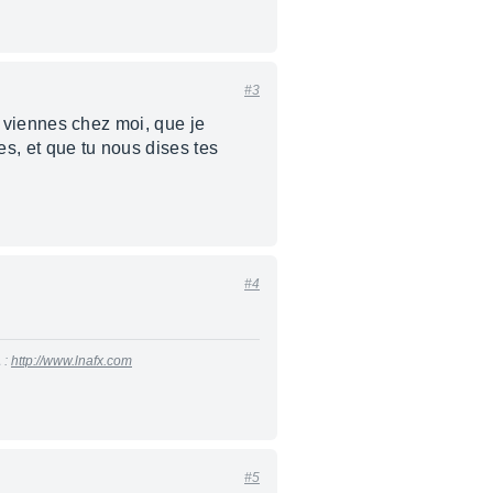
#3
tu viennes chez moi, que je
es, et que tu nous dises tes
#4
 :
http://www.lnafx.com
#5