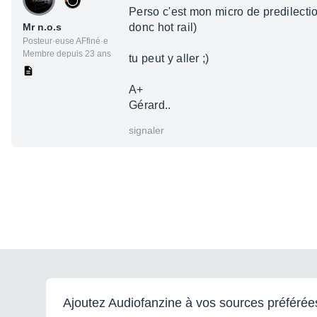
Perso c'est mon micro de predilectio
Mr n.o.s
donc hot rail)
Posteur·euse AFfiné·e
Membre depuis 23 ans
tu peut y aller ;)
A+
Gérard..
signaler
Ajoutez Audiofanzine à vos sources préférée