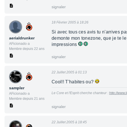
signaler
18 Février 2005 à 18:26
Si avec tous ces avis tu n'arrives pas
aerialdrunker
demonte mon tonezone, que je te le r
AFicionado·a
impressions
Membre depuis 22 ans
signaler
22 Juillet 2005 à 01:13
Cool!! T'habites ou?
sampler
Le Core et l'Esprit cherche chanteur :
http://www.
AFicionado·a
Membre depuis 21 ans
signaler
22 Juillet 2005 à 18:45