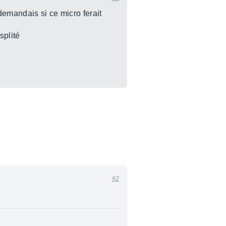
demandais si ce micro ferait
splité
#2