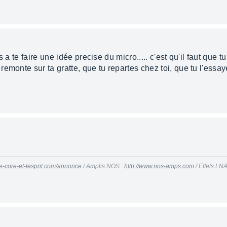
 a te faire une idée precise du micro..... c'est qu'il faut que 
emonte sur ta gratte, que tu repartes chez toi, que tu l'essay
le-core-et-lesprit.com/annonce
/ Amplis NOS :
http://www.nos-amps.com
/ Effets LNA