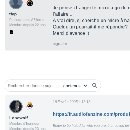
Je pense changer le micro aigu de ma
tiep
l'affaire...
Posteur·euse AFfiné·e
A vrai dire, ej cherche un micro à ha
Membre depuis 22 ans
Quelqu'un pourrait-il me répondre?
Merci d'avance ;)
signaler
18 Février 2005 à 18:18
https://fr.audiofanzine.com/prod
Lonewolf
Membre d’honneur
Better to be hated for who you are, than loved fo
Membre depuis 23 ans