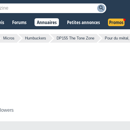
vis
Forums
Annuaires
Petites annonces
Promos
Micros
Humbuckers
DP155 The Tone Zone
Pour du métal,
llowers