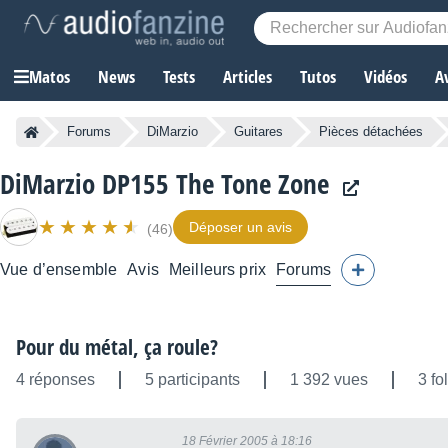
Matos
News
Tests
Articles
Tutos
Vidéos
A
Forums
DiMarzio
Guitares
Pièces détachées
DiMarzio DP155 The Tone Zone
Déposer un avis
(46)
Vue d’ensemble
Avis
Meilleurs prix
Forums
Pour du métal, ça roule?
4 réponses
5 participants
1 392 vues
3 fo
18 Février 2005 à 18:16