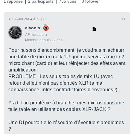
1 réponse
2 participants
755 vues
0 follower
10 Juillet 2004 à 12:00
#1
alcools
AFicionado·a
Membre depuis 22 ans
Pour raisons d'encombrement, je voudrais m'acheter
une table de mix en rack 1U qui me servira à mixer 2
micro chant (cardio) et leur réinjecter des effets avant
amplification.
PROBLEME : Les seuls tables de mix 1U (avec
retour d'effet) n'ont pas d'entrès XLR (à ma
connaissance, infos contradictoires bienvenues !).
Y a t'il un problème à brancher mes micros dans une
telle table en utilisant des cables XLR-JACK ?
Une DI pourrait-elle résoudre d'éventuels problèmes
?