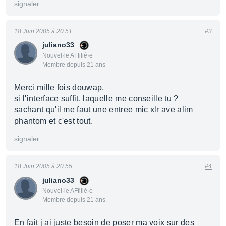
signaler
18 Juin 2005 à 20:51
#3
juliano33
Nouvel·le AFfilié·e
Membre depuis 21 ans
Merci mille fois douwap,
si l'interface suffit, laquelle me conseille tu ?
sachant qu'il me faut une entree mic xlr ave alim
phantom et c'est tout.
signaler
18 Juin 2005 à 20:55
#4
juliano33
Nouvel·le AFfilié·e
Membre depuis 21 ans
En fait j ai juste besoin de poser ma voix sur des