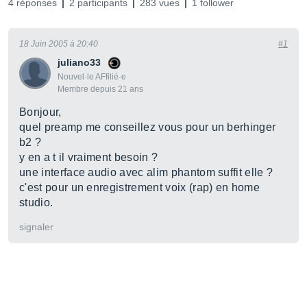
4 réponses
2 participants
283 vues
1 follower
18 Juin 2005 à 20:40
#1
juliano33
Nouvel·le AFfilié·e
Membre depuis 21 ans
Bonjour,
quel preamp me conseillez vous pour un berhinger
b2 ?
y en a t il vraiment besoin ?
une interface audio avec alim phantom suffit elle ?
c'est pour un enregistrement voix (rap) en home
studio.
signaler