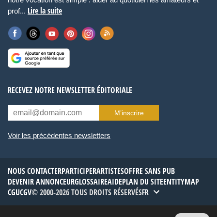
Lire la suite
prof...
RECEVEZ NOTRE NEWSLETTER ÉDITORIALE
M’inscrire
Voir les précédentes newsletters
NOUS CONTACTER
PARTICIPER
ARTISTES
OFFRE SANS PUB
DEVENIR ANNONCEUR
GLOSSAIRE
AIDE
PLAN DU SITE
ENTITYMAP
CGU
CGV
© 2000-2026 TOUS DROITS RÉSERVÉS
FR