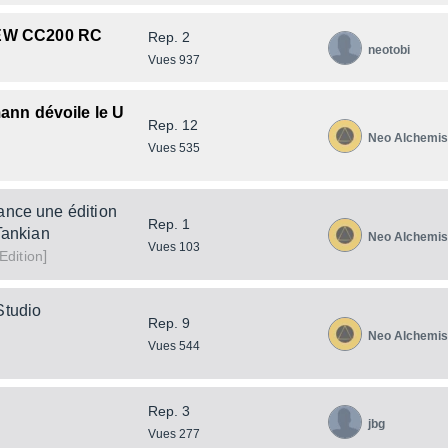
EW CC200 RC
Rep. 2
neotobi
Vues 937
ann dévoile le U
Rep. 12
Neo Alchemis
Vues 535
ance une édition
Rep. 1
Tankian
Neo Alchemis
Vues 103
]
Edition
Studio
Rep. 9
Neo Alchemis
Vues 544
Rep. 3
jbg
Vues 277