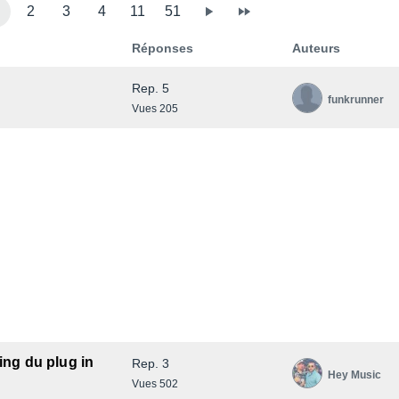
2
3
4
11
51
Réponses
Auteurs
Rep. 5
funkrunner
Vues 205
ing du plug in
Rep. 3
Hey Music
Vues 502