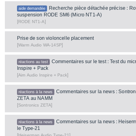
Recherche pièce détachée précise : Rot
aide demandée
suspension RODE SM6 (Micro NT1-A)
[
]
NT1-A
RODE
Prise de son violoncelle placement
[
]
WA-14SP
Warm Audio
Commentaires sur le test : Test du mi
réactions au test
Inspire + Pack
[
]
Inspire + Pack
Aim Audio
Commentaires sur la news : Sontron
réactions à la news
ZETA au NAMM
[
]
ZETA
Sontronics
Commentaires sur la news : Heiser
réactions à la news
le Type‑21
[
]
Type-21
Heiserman Audio