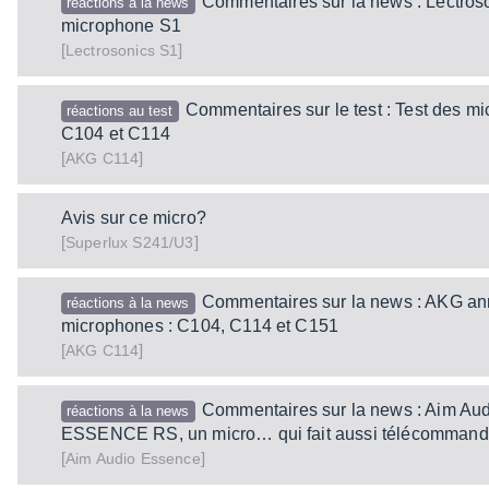
Commentaires sur la news : Lectros
réactions à la news
microphone S1
[
]
S1
Lectrosonics
Commentaires sur le test : Test des 
réactions au test
C104 et C114
[
]
C114
AKG
Avis sur ce micro?
[
]
S241/U3
Superlux
Commentaires sur la news : AKG a
réactions à la news
microphones : C104, C114 et C151
[
]
C114
AKG
Commentaires sur la news : Aim Aud
réactions à la news
ESSENCE RS, un micro… qui fait aussi télécomman
[
]
Essence
Aim Audio