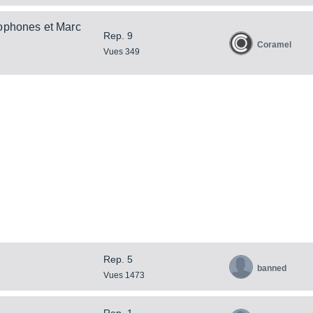
ophones et Marc
Rep. 9
Coramel
Vues 349
Rep. 5
banned
Vues 1473
Rep. 1