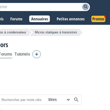
vis
Forums
Annuaires
Petites annonces
Promos
os à condensateur
Micros statiques à transistors
ors
Forums
Tutoriels