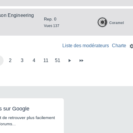
son Engineering
Rep. 0
Coramel
Vues 137
Liste des modérateurs
Charte
2
3
4
11
51
s sur Google
 de retrouver plus facilement
forums...