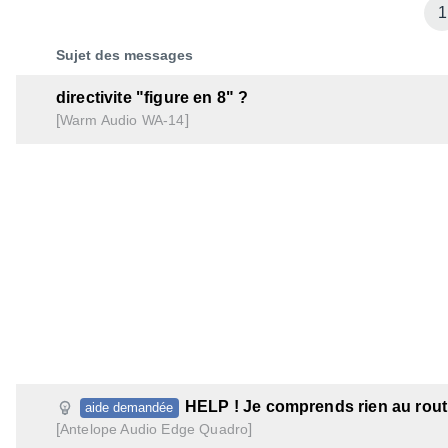
1
Sujet des messages
directivite "figure en 8" ?
[
]
WA-14
Warm Audio
HELP ! Je comprends rien au rout
aide demandée
[
]
Edge Quadro
Antelope Audio