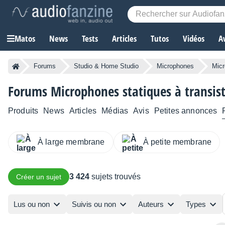
Matos
News
Tests
Articles
Tutos
Vidéos
A
Forums
Studio & Home Studio
Microphones
Micr
Forums Microphones statiques à transist
Produits
News
Articles
Médias
Avis
Petites annonces
À large membrane
À petite membrane
3 424
sujets trouvés
Créer un sujet
Lus ou non
Suivis ou non
Auteurs
Types