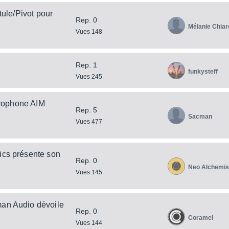
ule/Pivot pour
Rep. 0
Mélanie Chiare
Vues 148
Rep. 1
funkysteff
Vues 245
crophone AIM
Rep. 5
Sacman
Vues 477
ics présente son
Rep. 0
Neo Alchemis
Vues 145
man Audio dévoile
Rep. 0
Coramel
Vues 144