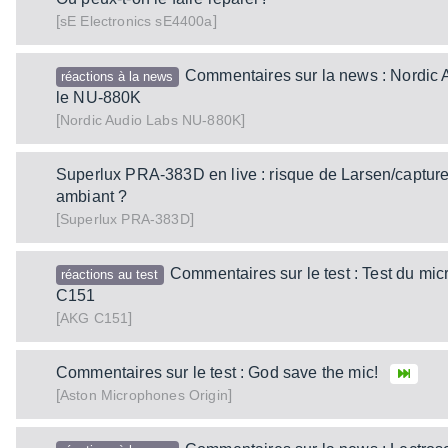
[
]
sE4400a
sE Electronics
Commentaires sur la news : Nordic 
réactions à la news
le NU-880K
[
]
NU-880K
Nordic Audio Labs
Superlux PRA-383D en live : risque de Larsen/capture t
ambiant ?
[
]
PRA-383D
Superlux
Commentaires sur le test : Test du m
réactions au test
C151
[
]
C151
AKG
Commentaires sur le test : God save the mic!
[
]
Origin
Aston Microphones