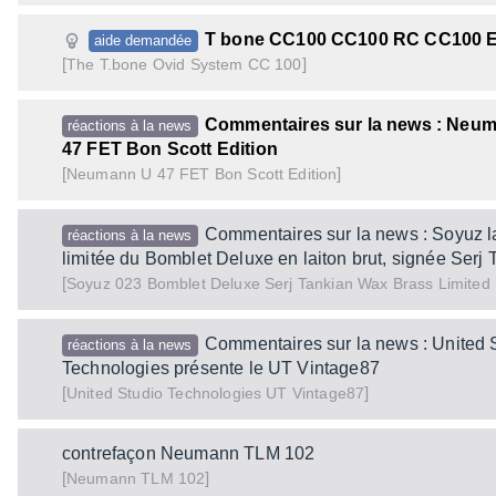
T bone CC100 CC100 RC CC100 
aide demandée
[
]
Ovid System CC 100
The T.bone
Commentaires sur la news : Neum
réactions à la news
47 FET Bon Scott Edition
[
]
U 47 FET Bon Scott Edition
Neumann
Commentaires sur la news : Soyuz l
réactions à la news
limitée du Bomblet Deluxe en laiton brut, signée Serj 
[
023 Bomblet Deluxe Serj Tankian Wax Brass Limited 
Soyuz
Commentaires sur la news : United 
réactions à la news
Technologies présente le UT Vintage87
[
]
UT Vintage87
United Studio Technologies
contrefaçon Neumann TLM 102
[
]
TLM 102
Neumann