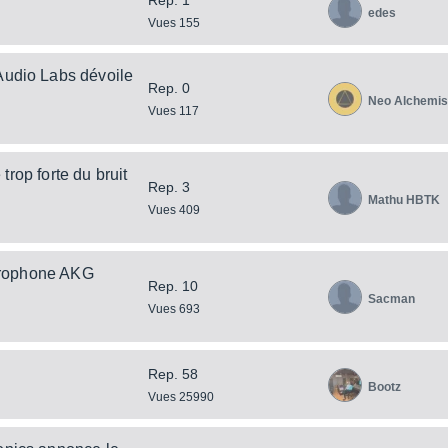
edes
Vues 155
Audio Labs dévoile
Rep. 0
Neo Alchemis
Vues 117
rop forte du bruit
Rep. 3
Mathu HBTK
Vues 409
icrophone AKG
Rep. 10
Sacman
Vues 693
Rep. 58
Bootz
Vues 25990