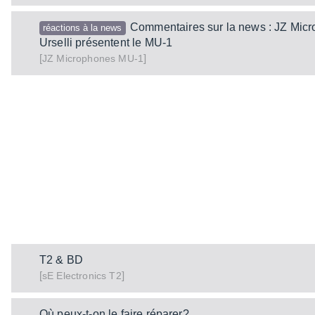
Commentaires sur la news : JZ Micr
réactions à la news
Urselli présentent le MU-1
[
]
MU-1
JZ Microphones
T2 & BD
[
]
T2
sE Electronics
Où peux-t-on le faire réparer?