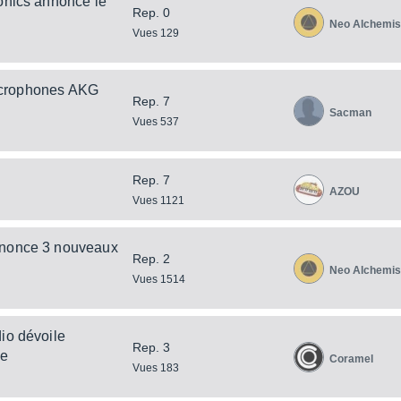
onics annonce le
Rep. 0
Neo Alchemis
Vues 129
microphones AKG
Rep. 7
Sacman
Vues 537
Rep. 7
AZOU
Vues 1121
nnonce 3 nouveaux
Rep. 2
Neo Alchemis
Vues 1514
io dévoile
Rep. 3
de
Coramel
Vues 183