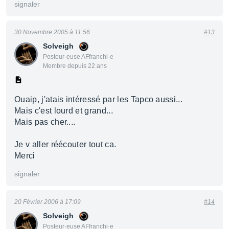
signaler
30 Novembre 2005 à 11:56
#13
Solveigh
Posteur·euse AFfranchi·e
Membre depuis 22 ans
Ouaip, j'atais intéressé par les Tapco aussi...
Mais c'est lourd et grand...
Mais pas cher....
Je v aller réécouter tout ca.
Merci
signaler
20 Février 2006 à 17:09
#14
Solveigh
Posteur·euse AFfranchi·e