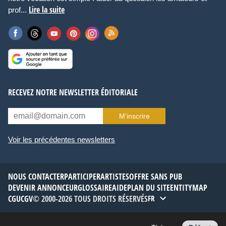
Lire la suite
prof...
RECEVEZ NOTRE NEWSLETTER ÉDITORIALE
M’inscrire
Voir les précédentes newsletters
NOUS CONTACTER
PARTICIPER
ARTISTES
OFFRE SANS PUB
DEVENIR ANNONCEUR
GLOSSAIRE
AIDE
PLAN DU SITE
ENTITYMAP
CGU
CGV
© 2000-2026 TOUS DROITS RÉSERVÉS
FR