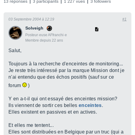
13 réponses
3 participants
1 227 vues
3 followers
03 Septembre 2004 à 12:19
#1
Solveigh
Posteur·euse AFfranchi·e
Membre depuis 22 ans
Salut,
Toujours à la recherche d'enceintes de monitoring...
Je reste très intéressé par la marque Mission dont je
n'ai entendu que des échos positifs (sauf sur ce
forum
)
Y en a-t-il qui ont essayé des enceintes mission?
Ils viennent de sortir ces belles
enceintes
.
Elles existent en passives et en actives.
Et elles me tentent...
Elles sont distribuées en Belgique par un truc (qui a