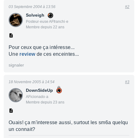
03 Septembre 2004 à 13:56
#2
Solveigh
Posteur·euse AFfranchi·e
Membre depuis 22 ans
Pour ceux que ça intéresse...
Une
review
de ces enceintes...
signaler
18 Novembre 2005 à 14:54
#3
DownSideUp
AFicionado·a
Membre depuis 23 ans
Ouais! ça m'interesse aussi, surtout les sm6a quelqu
un connait?