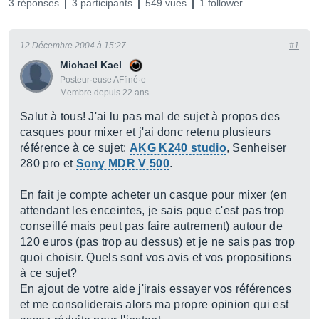
3 réponses
3 participants
549 vues
1 follower
12 Décembre 2004 à 15:27
#1
Michael Kael
Posteur·euse AFfiné·e
Membre depuis 22 ans
Salut à tous! J'ai lu pas mal de sujet à propos des
casques pour mixer et j'ai donc retenu plusieurs
référence à ce sujet:
AKG K240 studio
, Senheiser
280 pro et
Sony MDR V 500
.
En fait je compte acheter un casque pour mixer (en
attendant les enceintes, je sais pque c'est pas trop
conseillé mais peut pas faire autrement) autour de
120 euros (pas trop au dessus) et je ne sais pas trop
quoi choisir. Quels sont vos avis et vos propositions
à ce sujet?
En ajout de votre aide j'irais essayer vos références
et me consoliderais alors ma propre opinion qui est