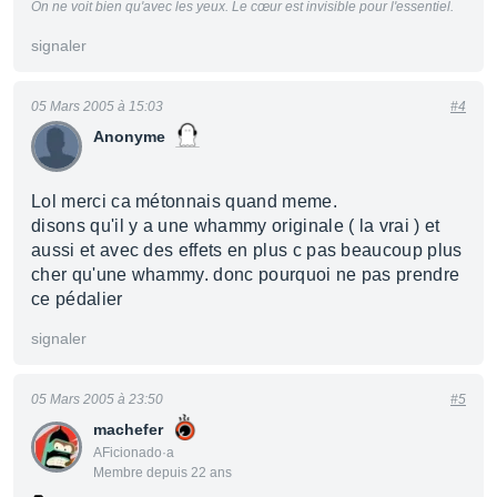
On ne voit bien qu'avec les yeux. Le cœur est invisible pour l'essentiel.
signaler
05 Mars 2005 à 15:03
#4
Anonyme
Lol merci ca métonnais quand meme.
disons qu'il y a une whammy originale ( la vrai ) et
aussi et avec des effets en plus c pas beaucoup plus
cher qu'une whammy. donc pourquoi ne pas prendre
ce pédalier
signaler
05 Mars 2005 à 23:50
#5
machefer
AFicionado·a
Membre depuis 22 ans