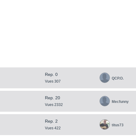
Rep. 0
QCP.O.
Vues 307
Rep. 20
Mecfunny
Vues 2332
Rep. 2
titus73
Vues 422