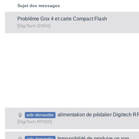
Sujet des messages
Probléme Gnx 4 et carte Compact Flash
[
]
GNX4
DigiTech
alimentation de pédalier Digitech R
aide demandée
[
]
RP355
DigiTech
Impossibilité de produire un son
aide demandée