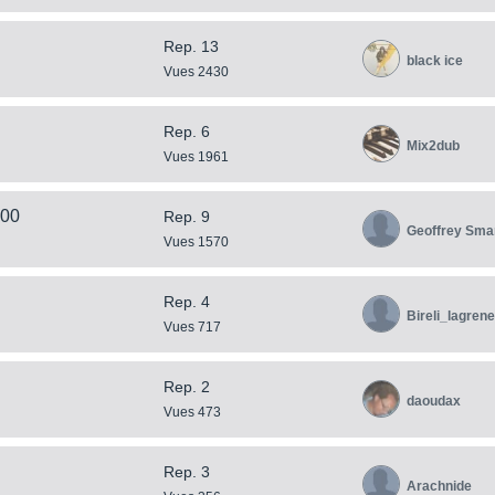
Rep. 13
black ice
Vues 2430
Rep. 6
Mix2dub
Vues 1961
000
Rep. 9
Geoffrey Sma
Vues 1570
Rep. 4
Bireli_lagrene
Vues 717
Rep. 2
daoudax
Vues 473
Rep. 3
Arachnide