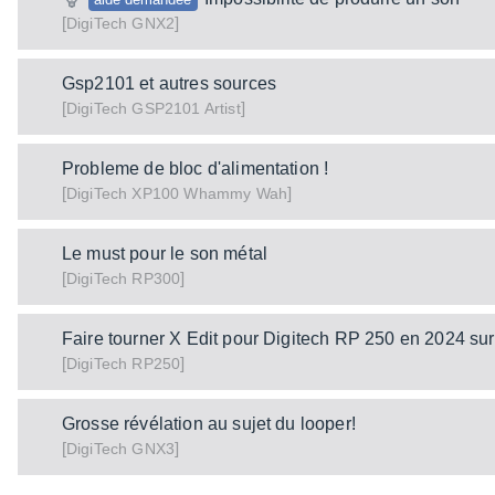
[
]
GNX2
DigiTech
Gsp2101 et autres sources
[
]
GSP2101 Artist
DigiTech
Probleme de bloc d'alimentation !
[
]
XP100 Whammy Wah
DigiTech
Le must pour le son métal
[
]
RP300
DigiTech
Faire tourner X Edit pour Digitech RP 250 en 2024 su
[
]
RP250
DigiTech
Grosse révélation au sujet du looper!
[
]
GNX3
DigiTech