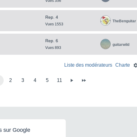
Vues 356
Rep. 4
TheBenguitar
Vues 1553
Rep. 6
guitarwild
Vues 893
Liste des modérateurs
Charte
2
3
4
5
11
s sur Google