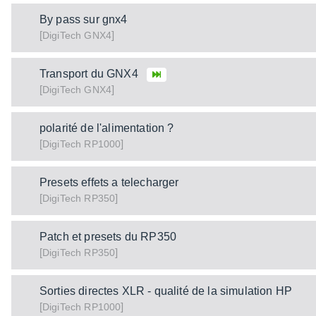
By pass sur gnx4
[
]
GNX4
DigiTech
Transport du GNX4
[
]
GNX4
DigiTech
polarité de l'alimentation ?
[
]
RP1000
DigiTech
Presets effets a telecharger
[
]
RP350
DigiTech
Patch et presets du RP350
[
]
RP350
DigiTech
Sorties directes XLR - qualité de la simulation HP
[
]
RP1000
DigiTech