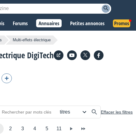
vis
Forums
Annuaires
Petites annonces
Promos
ts
Multi-effets électrique
ectrique DigiTech
Effacer les filtres
2
3
4
5
11