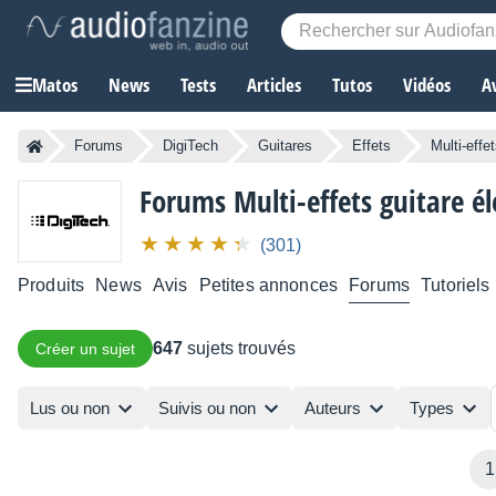
Matos
News
Tests
Articles
Tutos
Vidéos
A
Forums
DigiTech
Guitares
Effets
Multi-effe
Forums Multi-effets guitare él
(301)
Produits
News
Avis
Petites annonces
Forums
Tutoriels
647
sujets trouvés
Créer un sujet
Lus ou non
Suivis ou non
Auteurs
Types
1