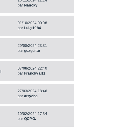
23/12/2024 22:14
par
Nanoky
01/10/2024 00:08
par
Luigi1984
29/08/2024 23:31
par
gozguitar
07/08/2024 22:40
th
par
Franckval11
27/03/2024 18:46
par
artycho
10/02/2024 17:34
par
QCP.O.