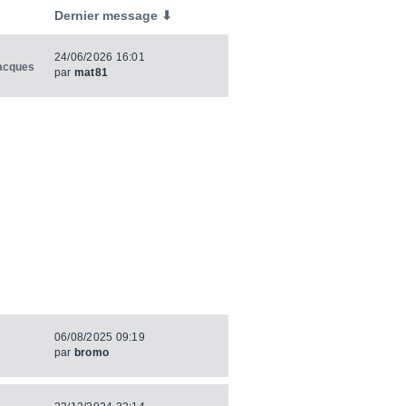
Dernier message ⬇
24/06/2026 16:01
jacques
par
mat81
06/08/2025 09:19
par
bromo