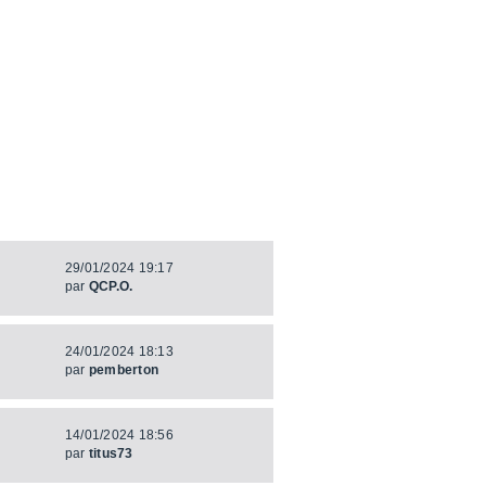
29/01/2024 19:17
par
QCP.O.
24/01/2024 18:13
par
pemberton
14/01/2024 18:56
par
titus73