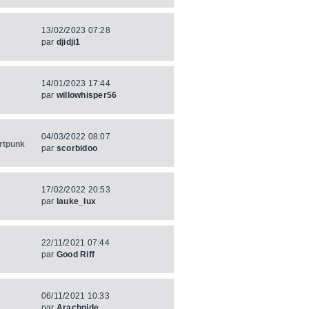
13/02/2023 07:28
par
djidji1
14/01/2023 17:44
par
willowhisper56
04/03/2022 08:07
rtpunk
par
scorbidoo
17/02/2022 20:53
par
lauke_lux
22/11/2021 07:44
par
Good Riff
06/11/2021 10:33
par
Arachnide