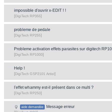
impossible d'ouvrir x-EDIT ! !
[
]
RP355
DigiTech
probleme de pedale
[
]
RP255
DigiTech
Probleme activation effets parasites sur digitech RP1
[
]
RP1000
DigiTech
Help !
[
]
GSP2101 Artist
DigiTech
l'effet whammy est-il présent dans ce multi ?
[
]
RP250
DigiTech
Message erreur
aide demandée