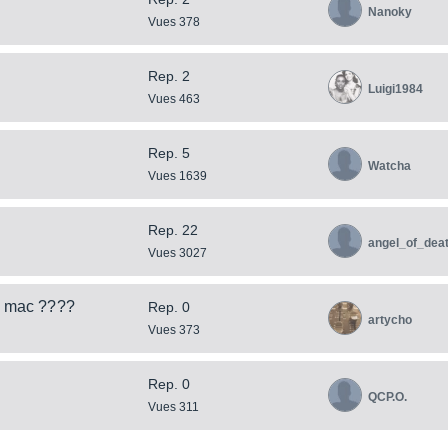
Nanoky
Vues 378
Rep. 2
Luigi1984
Vues 463
Rep. 5
Watcha
Vues 1639
Rep. 22
angel_of_dea
Vues 3027
r mac ????
Rep. 0
artycho
Vues 373
Rep. 0
QCP.O.
Vues 311