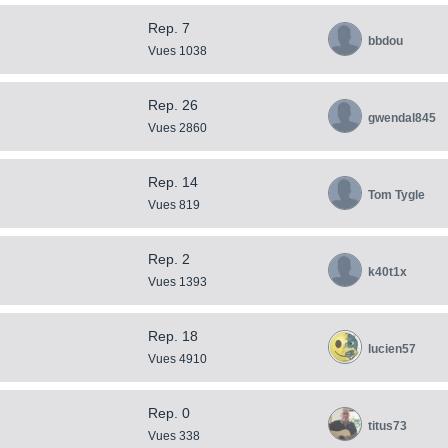
Rep. 7
bbdou
Vues 1038
Rep. 26
gwendal845
Vues 2860
Rep. 14
Tom Tygle
Vues 819
Rep. 2
k40t1x
Vues 1393
Rep. 18
lucien57
Vues 4910
Rep. 0
titus73
Vues 338