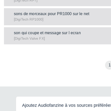
[
]
RP7
DigiTech
sons de morceaux pour PR1000 sur le net
[
]
RP1000
DigiTech
son qui coupe et message sur l ecran
[
]
Valve FX
DigiTech
1
Ajoutez Audiofanzine à vos sources préférée