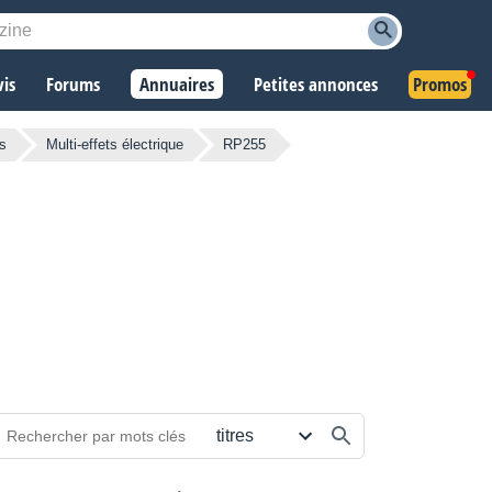
vis
Forums
Annuaires
Petites annonces
Promos
ts
Multi-effets électrique
RP255