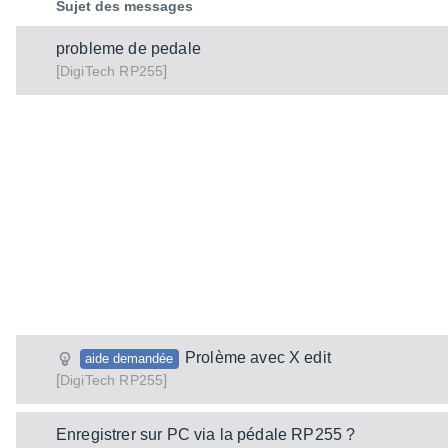
Sujet des messages
probleme de pedale
[
]
RP255
DigiTech
Prolème avec X edit
aide demandée
[
]
RP255
DigiTech
Enregistrer sur PC via la pédale RP255 ?