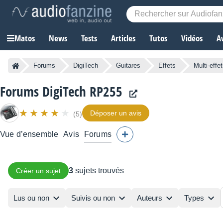
Matos
News
Tests
Articles
Tutos
Vidéos
A
Forums
DigiTech
Guitares
Effets
Multi-effe
Forums DigiTech RP255
Déposer un avis
(5)
Vue d’ensemble
Avis
Forums
3
sujets trouvés
Créer un sujet
Lus ou non
Suivis ou non
Auteurs
Types