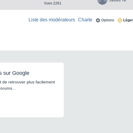
James TK
Vues 2261
Liste des modérateurs
Charte
Options
Lége
s sur Google
 de retrouver plus facilement
forums...