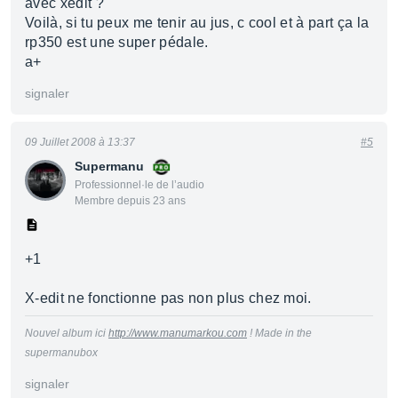
avec xedit ?
Voilà, si tu peux me tenir au jus, c cool et à part ça la
rp350 est une super pédale.
a+
signaler
09 Juillet 2008 à 13:37
#5
Supermanu
Professionnel·le de l’audio
Membre depuis 23 ans
+1
X-edit ne fonctionne pas non plus chez moi.
Nouvel album ici
http://www.manumarkou.com
! Made in the
supermanubox
signaler