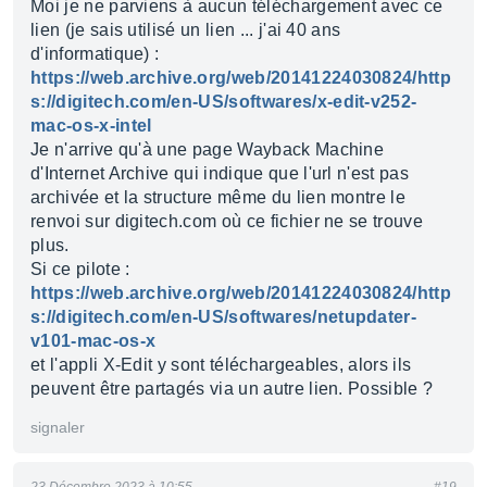
Moi je ne parviens à aucun téléchargement avec ce
lien (je sais utilisé un lien ... j'ai 40 ans
d'informatique) :
https://web.archive.org/web/20141224030824/http
s://digitech.com/en-US/softwares/x-edit-v252-
mac-os-x-intel
Je n'arrive qu'à une page Wayback Machine
d'Internet Archive qui indique que l'url n'est pas
archivée et la structure même du lien montre le
renvoi sur digitech.com où ce fichier ne se trouve
plus.
Si ce pilote :
https://web.archive.org/web/20141224030824/http
s://digitech.com/en-US/softwares/netupdater-
v101-mac-os-x
et l'appli X-Edit y sont téléchargeables, alors ils
peuvent être partagés via un autre lien. Possible ?
signaler