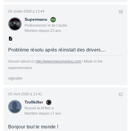
09 Juillet 2008 à 13:44
#6
Supermanu
Professionnel·le de l’audio
Membre depuis 23 ans
Problème résolu après réinstall des drivers....
Nouvel album ici
http://www.manumarkou.com
! Made in the
supermanubox
signaler
05 Avril 2009 à 13:41
#7
Trollkiller
Nouvel·le AFfilié·e
Membre depuis 17 ans
Bonjour tout le monde !