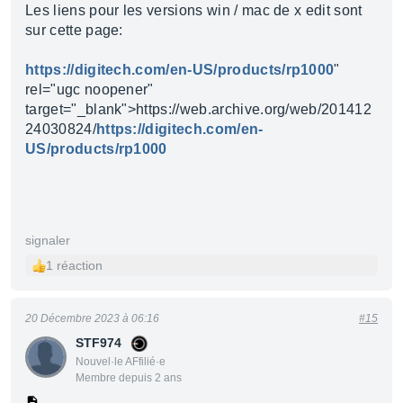
Les liens pour les versions win / mac de x edit sont
sur cette page:
https://digitech.com/en-US/products/rp1000
"
rel="ugc noopener"
target="_blank">https://web.archive.org/web/201412
24030824/
https://digitech.com/en-
US/products/rp1000
signaler
1 réaction
20 Décembre 2023 à 06:16
#15
STF974
Nouvel·le AFfilié·e
Membre depuis 2 ans