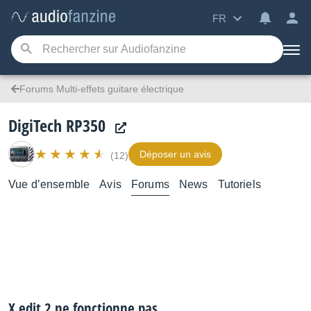
FR
Forums Multi-effets guitare électrique
DigiTech RP350
Déposer un avis
(12)
Vue d’ensemble
Avis
Forums
News
Tutoriels
X edit 2 ne fonctionne pas