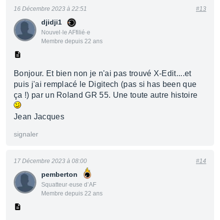
16 Décembre 2023 à 22:51
#13
djidji1
Nouvel·le AFfilié·e
Membre depuis 22 ans
Bonjour. Et bien non je n'ai pas trouvé X-Edit....et
puis j'ai remplacé le Digitech (pas si has been que
ça !) par un Roland GR 55. Une toute autre histoire
Jean Jacques
signaler
17 Décembre 2023 à 08:00
#14
pemberton
Squatteur·euse d’AF
Membre depuis 22 ans