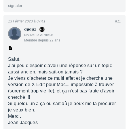
signaler
13 Février 2023 à 07:41
#11
djidji1
Nouvel·le AFfilié·e
Membre depuis 22 ans
Salut.
J'ai peu d'espoir d'avoir une réponse sur un topic
aussi ancien, mais sait-on jamais ?
Je viens d'acheter ce multi effet et je cherche une
version de X-Edit pour Mac....impossible à trouver
(surement trop vieille), et ça n'est pas faute d'avoir
cherché !!!
Si quelqu'un a ça ou sait où je peux me la procurer,
je veux bien.
Merci.
Jean Jacques