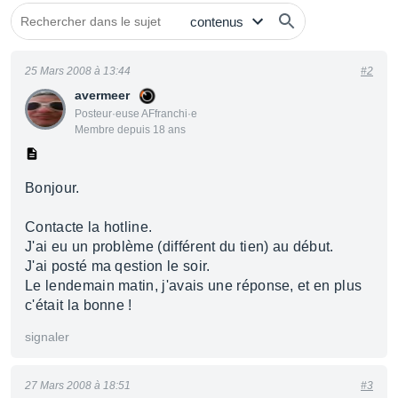
25 Mars 2008 à 13:44
#2
avermeer
Posteur·euse AFfranchi·e
Membre depuis 18 ans
Bonjour.
Contacte la hotline.
J'ai eu un problème (différent du tien) au début.
J'ai posté ma qestion le soir.
Le lendemain matin, j'avais une réponse, et en plus
c'était la bonne !
signaler
27 Mars 2008 à 18:51
#3