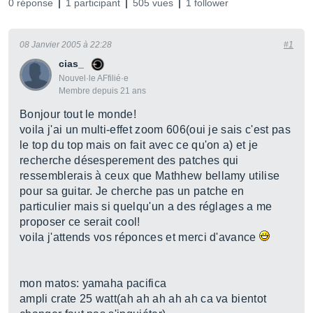
0 réponse
1 participant
505 vues
1 follower
08 Janvier 2005 à 22:28
#1
cias_
Nouvel·le AFfilié·e
Membre depuis 21 ans
Bonjour tout le monde!
voila j'ai un multi-effet zoom 606(oui je sais c'est pas
le top du top mais on fait avec ce qu'on a) et je
recherche désesperement des patches qui
ressemblerais à ceux que Mathhew bellamy utilise
pour sa guitar. Je cherche pas un patche en
particulier mais si quelqu'un a des réglages a me
proposer ce serait cool!
voila j'attends vos réponces et merci d'avance
mon matos: yamaha pacifica
ampli crate 25 watt(ah ah ah ah ah ca va bientot