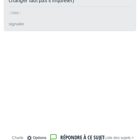
changer faut pas s'inquiéter)
:::cias:::
signaler
RÉPONDRE À CE SUJET
Charte
Options
< Liste des sujets