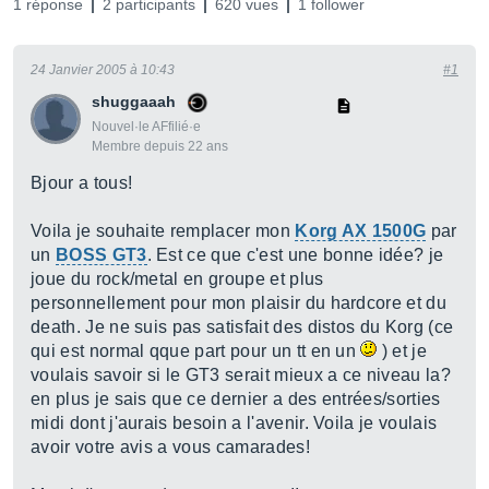
1 réponse
2 participants
620 vues
1 follower
24 Janvier 2005 à 10:43
#1
shuggaaah
Nouvel·le AFfilié·e
Membre depuis 22 ans
Bjour a tous!
Voila je souhaite remplacer mon
Korg AX 1500G
par
un
BOSS GT3
. Est ce que c'est une bonne idée? je
joue du rock/metal en groupe et plus
personnellement pour mon plaisir du hardcore et du
death. Je ne suis pas satisfait des distos du Korg (ce
qui est normal qque part pour un tt en un
) et je
voulais savoir si le GT3 serait mieux a ce niveau la?
en plus je sais que ce dernier a des entrées/sorties
midi dont j'aurais besoin a l'avenir. Voila je voulais
avoir votre avis a vous camarades!