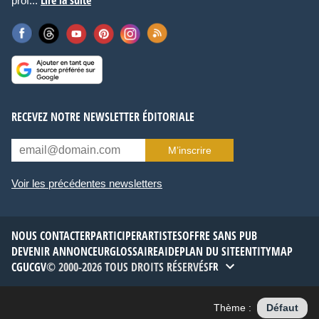
Lire la suite
prof...
RECEVEZ NOTRE NEWSLETTER ÉDITORIALE
M’inscrire
Voir les précédentes newsletters
NOUS CONTACTER
PARTICIPER
ARTISTES
OFFRE SANS PUB
DEVENIR ANNONCEUR
GLOSSAIRE
AIDE
PLAN DU SITE
ENTITYMAP
CGU
CGV
© 2000-2026 TOUS DROITS RÉSERVÉS
FR
Thème :
Défaut