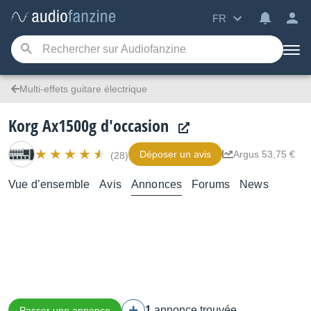
FR
Multi-effets guitare électrique
Korg Ax1500g d'occasion
Déposer un avis
Argus 53,75 €
(28)
Vue d’ensemble
Avis
Annonces
Forums
News
1
annonce trouvée
Passer une annonce