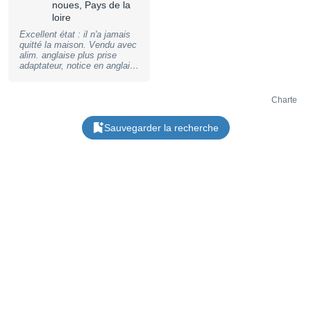
noues, Pays de la
loire
Excellent état : il n'a jamais
quitté la maison. Vendu avec
alim. anglaise plus prise
adaptateur, notice en anglais
et carton d'origine. Je le
testerai avant envoi.
Cordialement
Charte
Sauvegarder la recherche