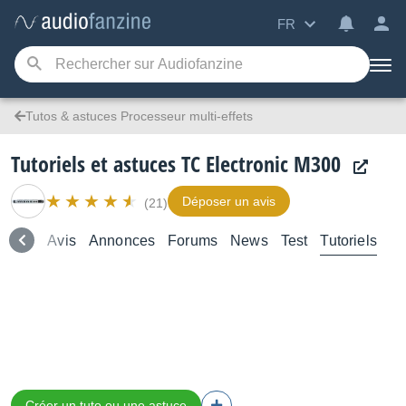
FR
Tutos & astuces Processeur multi-effets
Tutoriels et astuces TC Electronic M300
Déposer un avis
(21)
emble
Avis
Annonces
Forums
News
Test
Tutoriels
Créer un tuto ou une astuce