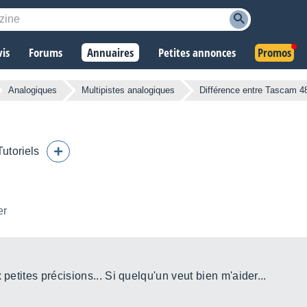
vis
Forums
Annuaires
Petites annonces
Promos
Analogiques
Multipistes analogiques
Différence entre Tascam 4
Tutoriels
er
 petites précisions... Si quelqu'un veut bien m'aider...