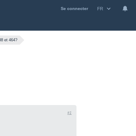
FR
Se connecter
88 et 464?
#1