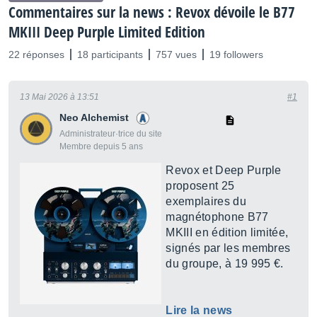
Commentaires sur la news : Revox dévoile le B77
MKIII Deep Purple Limited Edition
22 réponses
18 participants
757 vues
19 followers
13 Mai 2026 à 13:51
#1
Neo Alchemist
Administrateur·trice du site
Membre depuis 5 ans
Revox et Deep Purple
proposent 25
exemplaires du
magnétophone B77
MKIII en édition limitée,
signés par les membres
du groupe, à 19 995 €.
Lire la news