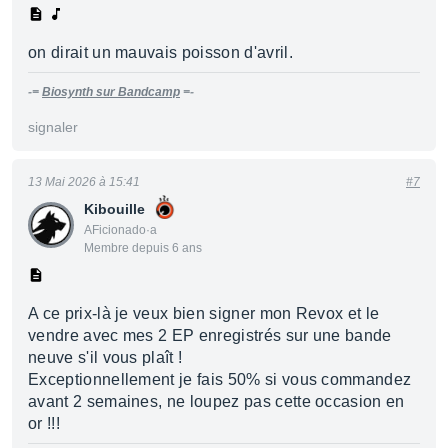
on dirait un mauvais poisson d'avril.
-=
Biosynth sur Bandcamp
=-
signaler
13 Mai 2026 à 15:41
#7
Kibouille
AFicionado·a
Membre depuis 6 ans
A ce prix-là je veux bien signer mon Revox et le
vendre avec mes 2 EP enregistrés sur une bande
neuve s'il vous plaît !
Exceptionnellement je fais 50% si vous commandez
avant 2 semaines, ne loupez pas cette occasion en
or !!!