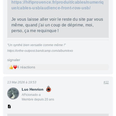
https://hifiprovence.fr/produit/cables/numeriq
ue/cables-usb/audience-front-row-usb/
Je vous laisse aller voir le reste du site par vous
même, quand j'ai un coup de déprime, moi,
perso, ça me requinque !
"Un synthé bien versatile comme même !"
https://orthe-outpost.bandcamp.com/album/exo
signaler
4 réactions
13 Mai 2026 à 19:53
#11
Luc Henrion
AFicionado·a
Membre depuis 20 ans