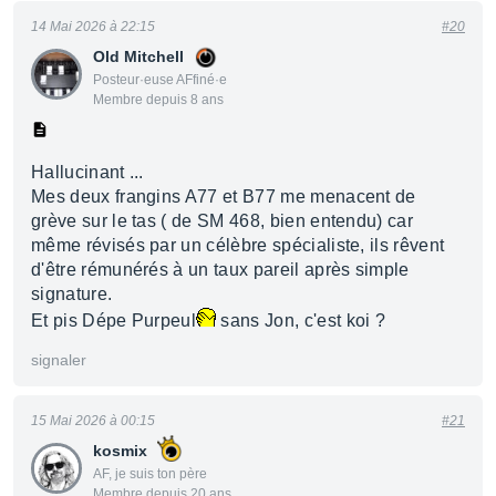
14 Mai 2026 à 22:15
#20
Old Mitchell
Posteur·euse AFfiné·e
Membre depuis 8 ans
Hallucinant ...
Mes deux frangins A77 et B77 me menacent de
grève sur le tas ( de SM 468, bien entendu) car
même révisés par un célèbre spécialiste, ils rêvent
d'être rémunérés à un taux pareil après simple
signature.
Et pis Dépe Purpeul
sans Jon, c'est koi ?
signaler
15 Mai 2026 à 00:15
#21
kosmix
AF, je suis ton père
Membre depuis 20 ans