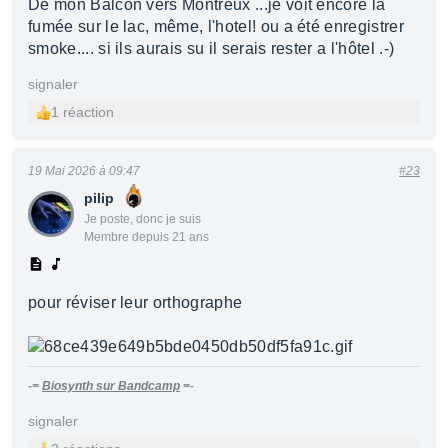
De mon Balcon vers Montreux ...je voit encore la
fumée sur le lac, même, l'hotel! ou a été enregistrer
smoke.... si ils aurais su il serais rester a l'hôtel .-)
signaler
1 réaction
19 Mai 2026 à 09:47
#23
pilip
Je poste, donc je suis
Membre depuis 21 ans
pour réviser leur orthographe
-=
Biosynth sur Bandcamp
=-
signaler