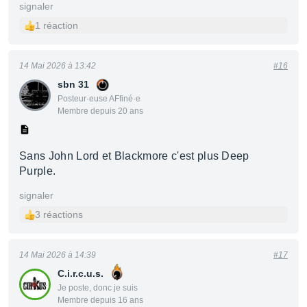
signaler
1 réaction
14 Mai 2026 à 13:42
#16
sbn 31
Posteur·euse AFfiné·e
Membre depuis 20 ans
Sans John Lord et Blackmore c'est plus Deep
Purple.
signaler
3 réactions
14 Mai 2026 à 14:39
#17
C.i.r.c.u.s.
Je poste, donc je suis
Membre depuis 16 ans