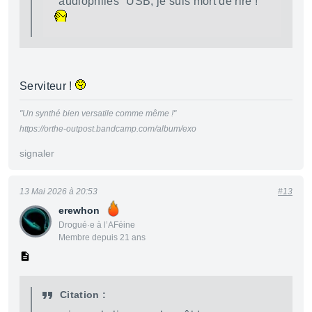
"audiophiles" USB, je suis mort de rire !
Serviteur !
"Un synthé bien versatile comme même !"
https://orthe-outpost.bandcamp.com/album/exo
signaler
13 Mai 2026 à 20:53
#13
erewhon
Drogué·e à l’AFéine
Membre depuis 21 ans
Citation :