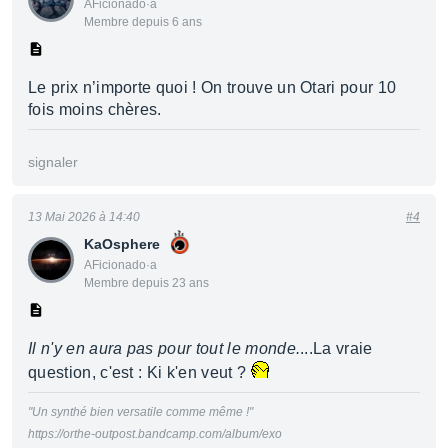
AFicionado·a
Membre depuis 6 ans
Le prix n’importe quoi ! On trouve un Otari pour 10
fois moins chères.
signaler
13 Mai 2026 à 14:40
#4
KaOsphere
AFicionado·a
Membre depuis 23 ans
Il n'y en aura pas pour tout le monde.
...La vraie
question, c'est : Ki k'en veut ?
"Un synthé bien versatile comme même !"
https://orthe-outpost.bandcamp.com/album/exo