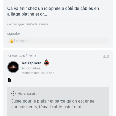
Ça va finir chez un idiophile a côté de câbles en
alliage platine et or...
La musique habille le silence
signaler
1 réaction
13 Mai 2026 à 19:36
#10
KaOsphere
AFicionado·a
Membre depuis 23 ans
x
Hors sujet :
Juste pour le plaisir et parce qu'on est entre
connoisseurs, téma l'cable usb frérot :