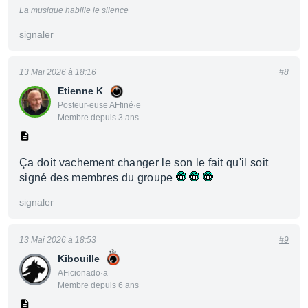
La musique habille le silence
signaler
13 Mai 2026 à 18:16
#8
Etienne K
Posteur·euse AFfiné·e
Membre depuis 3 ans
Ça doit vachement changer le son le fait qu'il soit
signé des membres du groupe
signaler
13 Mai 2026 à 18:53
#9
Kibouille
AFicionado·a
Membre depuis 6 ans