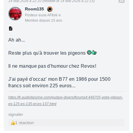
14 Mai 2026 à 22:10 (modifié le 14 Mai 2026 à 22:15)
#19
Room135
Posteur·euse AFfolé·e
Membre depuis 15 ans
Ah ah...
Reste plus qu'à trouver les pigeons
Il ne manque pas d'humour chez Revox!
J'ai payé d'occaz' mon B77 en 1986 pour 1500
francs soit environ 225 euros...
https://fr.audiofanzine.com/guitare-divers/forums/t.449705,votre-gibson-
es-125-es-135-et-es-137.html
signaler
1 réaction