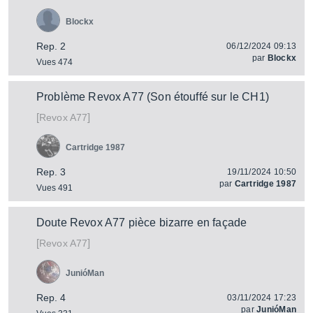
Blockx
Rep. 2
06/12/2024 09:13
par
Blockx
Vues 474
Problème Revox A77 (Son étouffé sur le CH1)
[
]
A77
Revox
Cartridge 1987
Rep. 3
19/11/2024 10:50
par
Cartridge 1987
Vues 491
Doute Revox A77 pièce bizarre en façade
[
]
A77
Revox
JunióMan
Rep. 4
03/11/2024 17:23
par
JunióMan