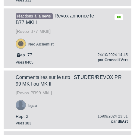
Vues 331
Revox annonce le
réactions à la news
B77 MKIII
[
]
B77 MKIII
Revox
Neo Alchemist
Rep. 77
24/10/2024 14:45
par
Gronoeil Vert
Vues 8405
Commentaires sur le tuto : STUDER/REVOX PR
99 MK I ou MK II
[
]
PR99 MkII
Revox
bgau
Rep. 2
16/09/2024 23:31
par
dbArt
Vues 383