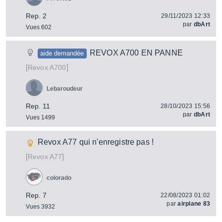
Rep. 2
29/11/2023 12:33
par
dbArt
Vues 602
REVOX A700 EN PANNE
aide demandée
[
]
A700
Revox
Lebaroudeur
Rep. 11
28/10/2023 15:56
par
dbArt
Vues 1499
Revox A77 qui n'enregistre pas !
[
]
A77
Revox
colorado
Rep. 7
22/08/2023 01:02
par
airplane 83
Vues 3932