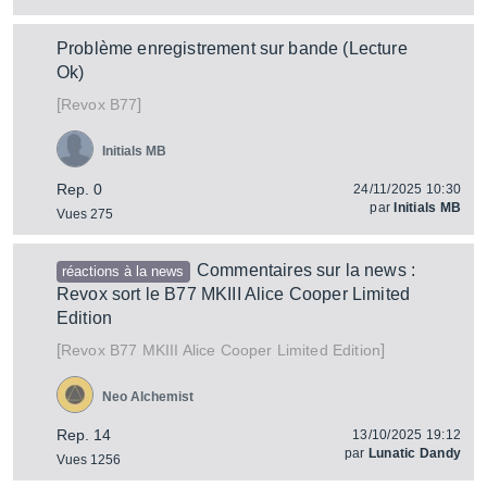
Problème enregistrement sur bande (Lecture
Ok)
[
]
B77
Revox
Initials MB
Rep. 0
24/11/2025 10:30
par
Initials MB
Vues 275
Commentaires sur la news :
réactions à la news
Revox sort le B77 MKIII Alice Cooper Limited
Edition
[
]
B77 MKIII Alice Cooper Limited Edition
Revox
Neo Alchemist
Rep. 14
13/10/2025 19:12
par
Lunatic Dandy
Vues 1256