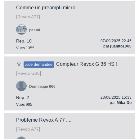
Comme un preampli micro
[
]
A77
Revox
pastal
Rep. 10
07/09/2025 22:45
par
juanito1000
Vues 1355
Compteur Revox G 36 HS !
aide demandée
[
]
G36
Revox
Dominique 666
Rep. 2
23/08/2025 15:33
par
Mika Do
Vues 985
Probleme Revox A 77 ....
[
]
A77
Revox