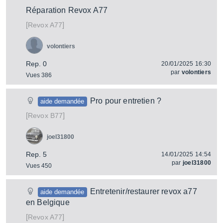
Réparation Revox A77
[
]
A77
Revox
volontiers
Rep. 0
20/01/2025 16:30
par
volontiers
Vues 386
Pro pour entretien ?
aide demandée
[
]
B77
Revox
joel31800
Rep. 5
14/01/2025 14:54
par
joel31800
Vues 450
Entretenir/restaurer revox a77
aide demandée
en Belgique
[
]
A77
Revox