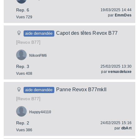
Rep. 6
19/03/2025 14:44
par
EmmDes
Vues 729
Capot des têtes Revox B77
aide demandée
[
]
B77
Revox
NikonFM6
Rep. 3
25/02/2025 13:30
par
venuxdeluxe
Vues 408
Panne Revox B77mkII
aide demandée
[
]
B77
Revox
Happy44110
Rep. 2
24/02/2025 15:16
par
dbArt
Vues 386