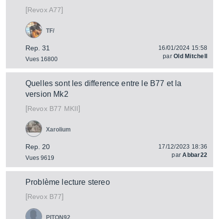
[
]
A77
Revox
TF/
Rep. 31
16/01/2024 15:58
par
Old Mitchell
Vues 16800
Quelles sont les difference entre le B77 et la
version Mk2
[
]
B77 MKII
Revox
Xarolium
Rep. 20
17/12/2023 18:36
par
Abbar22
Vues 9619
Problème lecture stereo
[
]
B77
Revox
PITON92