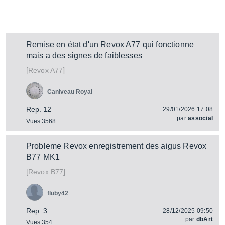
Remise en état d'un Revox A77 qui fonctionne
mais a des signes de faiblesses
[
]
A77
Revox
Caniveau Royal
Rep. 12
29/01/2026 17:08
par
associal
Vues 3568
Probleme Revox enregistrement des aigus Revox
B77 MK1
[
]
B77
Revox
fluby42
Rep. 3
28/12/2025 09:50
par
dbArt
Vues 354