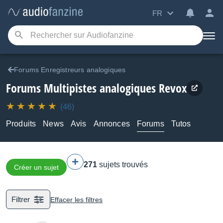
FR
Forums Enregistreurs analogiques
Forums Multipistes analogiques Revox
(46)
Produits
News
Avis
Annonces
Forums
Tutos
271
sujets trouvés
Créer un sujet
Filtrer
Effacer les filtres