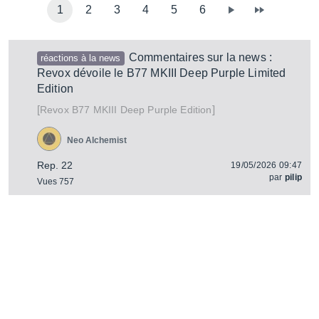
1
2
3
4
5
6
Commentaires sur la news :
réactions à la news
Revox dévoile le B77 MKIII Deep Purple Limited
Edition
[
]
B77 MKIII Deep Purple Edition
Revox
Neo Alchemist
Rep. 22
19/05/2026 09:47
par
pilip
Vues 757