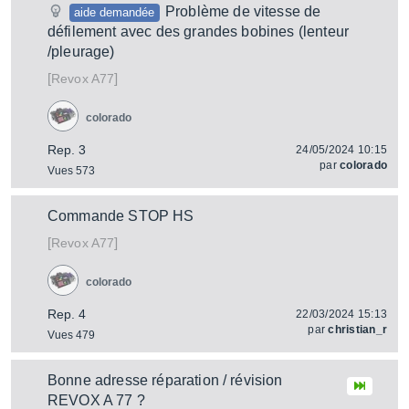
Problème de vitesse de
aide demandée
défilement avec des grandes bobines (lenteur
/pleurage)
[
]
A77
Revox
colorado
Rep. 3
24/05/2024 10:15
par
colorado
Vues 573
Commande STOP HS
[
]
A77
Revox
colorado
Rep. 4
22/03/2024 15:13
par
christian_r
Vues 479
Bonne adresse réparation / révision
REVOX A 77 ?