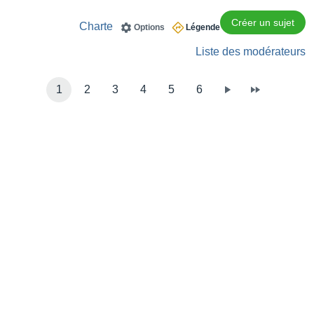
Créer un sujet
Charte
Options
Légende
Liste des modérateurs
1
2
3
4
5
6