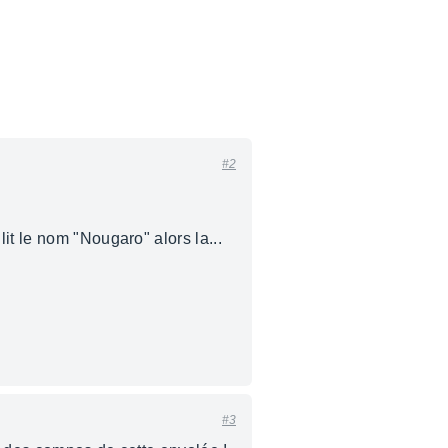
#2
it le nom "Nougaro" alors la...
#3