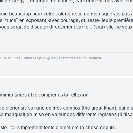
 pif de Gregy... Pourquoi demander, franchement, nos avis, su
me beaucoup pour votre catégorie, je ne me risquerais pas à
s "trucs" en exposant -avec courage, du reste- leurs première
 serait de discuter directement sur le... (vrai) site -je veux
HREAD "Les Conneries publiques" (anecdotes non musicales).
ommentaires et je comprends ta reflexion.
is de cleriensis sur une de mes compos (the great khan), qui 
 ca manquait de mise en valeur des differents registres (il dis
uste, j'ai simplement tente d'ameliore la chose depuis.