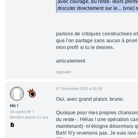
avec courage, du reste- leurs prem
discuter directement sur le... (vrai) 
parlons de critiques constructives e
que l'on partage sans aucun à priori
mon profil si tu le desires.
amicalement
signaler
07 Novembre 2005 à 00:38
Oui, avec grand plaisir, bruno.
Hit !
Vie après AF ?
Quoique pour mes propres chansons, e
Membre depuis 21 ans
du reste- : Hélas ! une opération ca
maintenant)- m'éloigne désormais qu
Bah! N'y revenons pas. Je suis ravi 