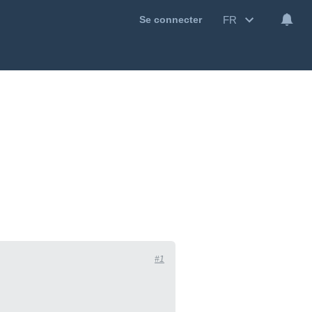
FR
Se connecter
#1