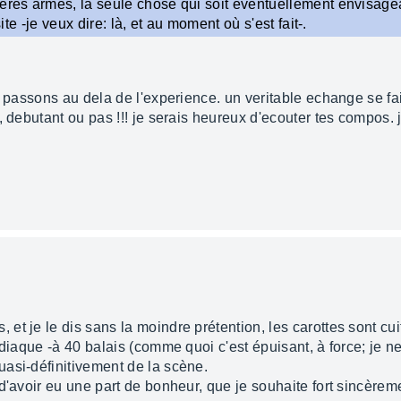
ières armes, la seule chose qui soit éventuellement envisage
site -je veux dire: là, et au moment où s'est fait-.
t passons au dela de l'experience. un veritable echange se fa
, debutant ou pas !!! je serais heureux d'ecouter tes compos. 
t je le dis sans la moindre prétention, les carottes sont cui
rdiaque -à 40 balais (comme quoi c'est épuisant, à force; je
asi-définitivement de la scène.
d'avoir eu une part de bonheur, que je souhaite fort sincèreme