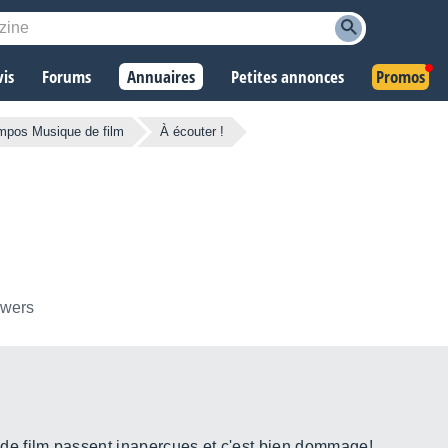
vis
Forums
Annuaires
Petites annonces
Promos
pos Musique de film
À écouter !
owers
e film passent inaperçues et c'est bien dommage!