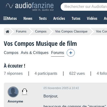
Matos
News
Tests
Articles
Tutos
Vidéos
A
Forums
Compos
Vos Compos Classique
Vos Com
Vos Compos Musique de film
Compos
Avis & Critiques
Forums
À écouter !
7 réponses
4 participants
622 vues
4 foll
05 Novembre 2005 à 10:41
Bonjour,
Anonyme
beaucoup de compos de "musique" d