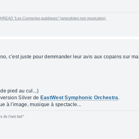
HREAD "Les Conneries publiques" (anecdotes non musicales).
uno, c'est juste pour demmander leur avis aux copains sur m
e pied au cul...)
 version Silver de
EastWest Symphonic Orchestra
.
e à l'image, musique à spectacle...
ils l'ont fait"