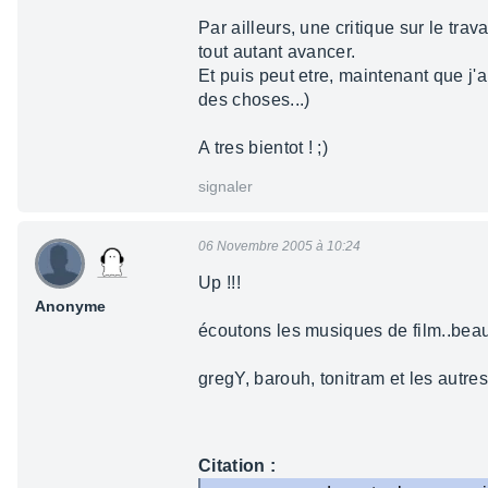
Par ailleurs, une critique sur le tra
tout autant avancer.
Et puis peut etre, maintenant que j'
des choses...)
A tres bientot ! ;)
signaler
06 Novembre 2005 à 10:24
Up !!!
Anonyme
écoutons les musiques de film..beau
gregY, barouh, tonitram et les autres 
Citation :