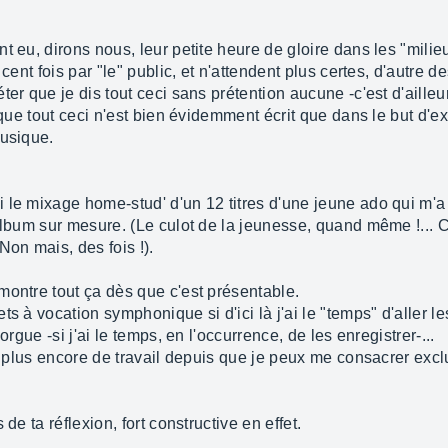
t eu, dirons nous, leur petite heure de gloire dans les "milie
cent fois par "le" public, et n'attendent plus certes, d'autre d
er que je dis tout ceci sans prétention aucune -c'est d'ailleu
t que tout ceci n'est bien évidemment écrit que dans le but d'e
Musique.
i le mixage home-stud' d'un 12 titres d'une jeune ado qui m
album sur mesure. (Le culot de la jeunesse, quand même !... C
Non mais, des fois !).
montre tout ça dès que c'est présentable.
s à vocation symphonique si d'ici là j'ai le "temps" d'aller l
orgue -si j'ai le temps, en l'occurrence, de les enregistrer-...
i plus encore de travail depuis que je peux me consacrer exclu
de ta réflexion, fort constructive en effet.