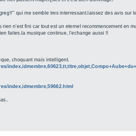
gregY" qui me semble tres interressant.laissez des avis sur le
s rien n'est fini car tout est un eternel recommencement en mu
ien faites.la musique continue, l'echange aussi !!
que, choquant mais intelligent.
bres/index,idmembre,60623,tt,titre,objet,Compo+Aube+du
bres/index,idmembre,59662.html
as..