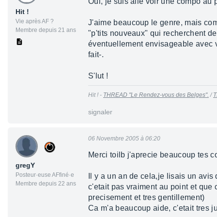
Oui, je suis allé voir une compo au
Hit !
Vie après AF ?
J'aime beaucoup le genre, mais com
Membre depuis 21 ans
"p'tits nouveaux" qui recherchent de
éventuellement envisageable avec vous
fait-.
S'lut !
Hit ! -
THREAD "Le Rendez-vous des Belges".
/
T
signaler
06 Novembre 2005 à 06:20
Merci toilb j'aprecie beaucoup tes c
gregY
Posteur·euse AFfiné·e
Il y a un an de cela,je lisais un av
Membre depuis 22 ans
c'etait pas vraiment au point et que
precisement et tres gentillement)
Ca m'a beaucoup aide, c'etait tres j