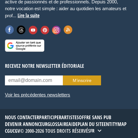
active de passionnés et de professionnels. Depuis 2000,
notre vocation est simple : aider au quotidien les amateurs et
Lire la suite
prof...
RECEVEZ NOTRE NEWSLETTER ÉDITORIALE
M’inscrire
Voir les précédentes newsletters
NOUS CONTACTER
PARTICIPER
ARTISTES
OFFRE SANS PUB
DEVENIR ANNONCEUR
GLOSSAIRE
AIDE
PLAN DU SITE
ENTITYMAP
CGU
CGV
© 2000-2026 TOUS DROITS RÉSERVÉS
FR