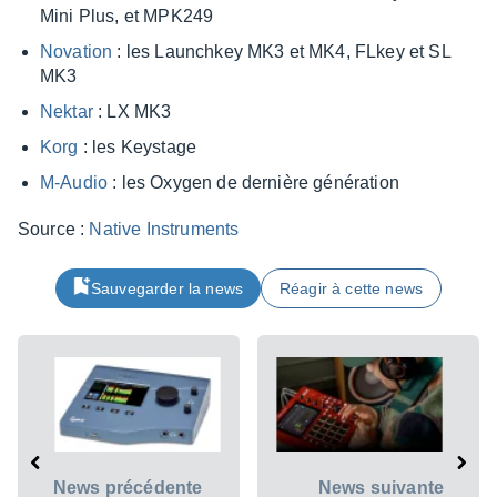
Mini Plus, et MPK249
Nova­tion
: les Laun­ch­key MK3 et MK4, FLkey et SL
MK3
Nektar
: LX MK3
Korg
: les Keys­tage
M-Audio
: les Oxygen de dernière géné­ra­tion
Source :
Native Instru­ments
Sauvegarder la news
Réagir à cette news
News précédente
News suivante