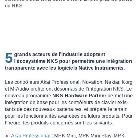
5
grands acteurs de l’industrie adoptent
l'écosystème NKS pour permettre une intégration
transparente avec les logiciels Native Instruments.
Les contrô­leurs Akai Profes­sio­nal, Nova­tion, Nektar, Korg
et M-Audio profi­te­ront désor­mais de l’in­té­gra­tion NKS. Le
nouveau programme
NKS Hard­ware Part­ner
permet une
inté­gra­tion de base pour les contrô­leurs de clavier exis­
tants de ces nouveaux parte­naires, et prépare le terrain
pour les fonc­tion­na­li­tés avan­cées de futurs produits. Pour
l’heure, les produits concer­nés sont les suivants :
Akai Profes­sio­nal
: MPK Mini, MPK Mini Play, MPK