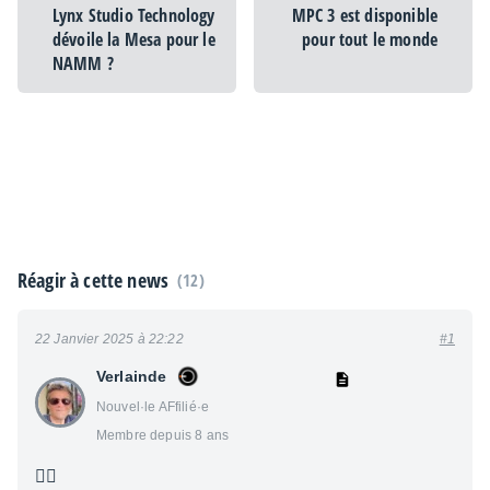
Lynx Studio Technology
MPC 3 est disponible
dévoile la Mesa pour le
pour tout le monde
NAMM ?
Réagir à cette news
(12)
22 Janvier 2025 à 22:22
#1
Verlainde
Nouvel·le AFfilié·e
Membre depuis 8 ans
👍🏻