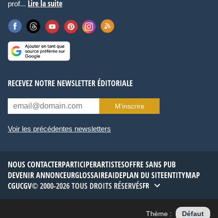
Lire la suite
prof...
RECEVEZ NOTRE NEWSLETTER ÉDITORIALE
M’inscrire
Voir les précédentes newsletters
NOUS CONTACTER
PARTICIPER
ARTISTES
OFFRE SANS PUB
DEVENIR ANNONCEUR
GLOSSAIRE
AIDE
PLAN DU SITE
ENTITYMAP
CGU
CGV
© 2000-2026 TOUS DROITS RÉSERVÉS
FR
Thème :
Défaut