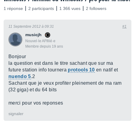
1 réponse
2 participants
1 366 vues
2 followers
11 Septembre 2012 à 09:31
#1
musicjh
Nouvel·le AFfilié·e
Membre depuis 19 ans
Bonjour
la question est dans le titre sachant que sur ma
future station info tournera
protools 10
en natif et
nuendo 5
.2
Sachant que je veux profiter pleinement de ma ram
(32 giga) et du 64 bits
merci pour vos reponses
signaler