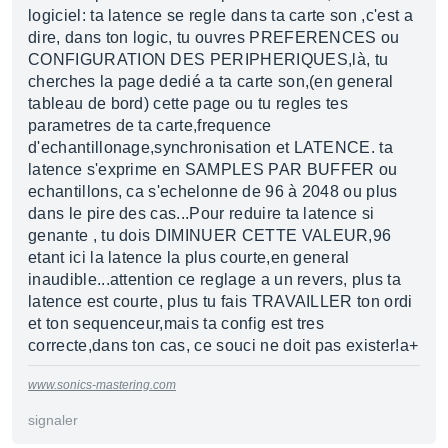
logiciel: ta latence se regle dans ta carte son ,c'est a
dire, dans ton logic, tu ouvres PREFERENCES ou
CONFIGURATION DES PERIPHERIQUES,là, tu
cherches la page dedié a ta carte son,(en general
tableau de bord) cette page ou tu regles tes
parametres de ta carte,frequence
d'echantillonage,synchronisation et LATENCE. ta
latence s'exprime en SAMPLES PAR BUFFER ou
echantillons, ca s'echelonne de 96 à 2048 ou plus
dans le pire des cas...Pour reduire ta latence si
genante , tu dois DIMINUER CETTE VALEUR,96
etant ici la latence la plus courte,en general
inaudible...attention ce reglage a un revers, plus ta
latence est courte, plus tu fais TRAVAILLER ton ordi
et ton sequenceur,mais ta config est tres
correcte,dans ton cas, ce souci ne doit pas exister!a+
www.sonics-mastering.com
signaler