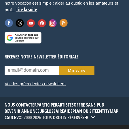
notre vocation est simple : aider au quotidien les amateurs et
Lire la suite
prof...
RECEVEZ NOTRE NEWSLETTER ÉDITORIALE
M’inscrire
Voir les précédentes newsletters
NOUS CONTACTER
PARTICIPER
ARTISTES
OFFRE SANS PUB
DEVENIR ANNONCEUR
GLOSSAIRE
AIDE
PLAN DU SITE
ENTITYMAP
CGU
CGV
© 2000-2026 TOUS DROITS RÉSERVÉS
FR