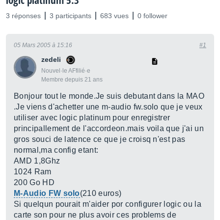
logic platinum 5.3
3 réponses
3 participants
683 vues
0 follower
05 Mars 2005 à 15:16
#1
zedeli
Nouvel·le AFfilié·e
Membre depuis 21 ans
Bonjour tout le monde.Je suis debutant dans la MAO
.Je viens d'achetter une m-audio fw.solo que je veux
utiliser avec logic platinum pour enregistrer
principallement de l'accordeon.mais voila que j'ai un
gros souci de latence ce que je croisq n'est pas
normal,ma config etant:
AMD 1,8Ghz
1024 Ram
200 Go HD
M-Audio FW solo
(210 euros)
Si quelqun pourait m'aider por configurer logic ou la
carte son pour ne plus avoir ces problems de