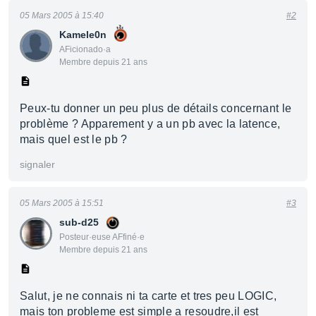
05 Mars 2005 à 15:40
#2
Kamele0n
AFicionado·a
Membre depuis 21 ans
Peux-tu donner un peu plus de détails concernant le
problème ? Apparement y a un pb avec la latence,
mais quel est le pb ?
signaler
05 Mars 2005 à 15:51
#3
sub-d25
Posteur·euse AFfiné·e
Membre depuis 21 ans
Salut, je ne connais ni ta carte et tres peu LOGIC,
mais ton probleme est simple a resoudre,il est