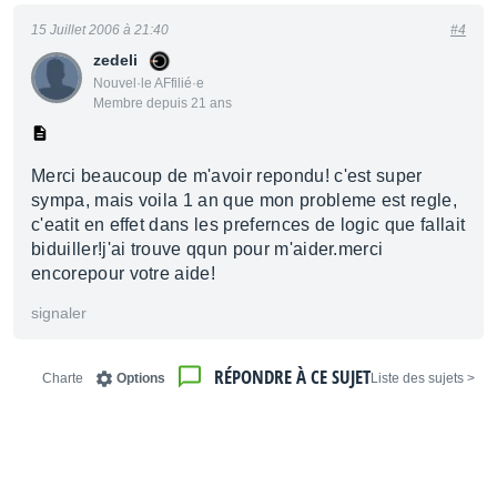
15 Juillet 2006 à 21:40
#4
zedeli
Nouvel·le AFfilié·e
Membre depuis 21 ans
Merci beaucoup de m'avoir repondu! c'est super
sympa, mais voila 1 an que mon probleme est regle,
c'eatit en effet dans les prefernces de logic que fallait
biduiller!j'ai trouve qqun pour m'aider.merci
encorepour votre aide!
signaler
RÉPONDRE À CE SUJET
Charte
Options
< Liste des sujets