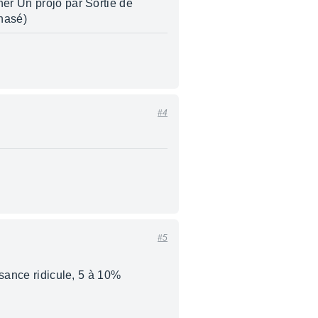
her Un projo par Sortie de
phasé)
#4
#5
ssance ridicule, 5 à 10%