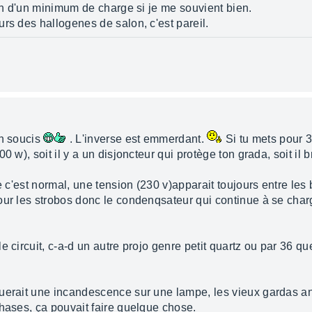
oin d'un minimum de charge si je me souvient bien.
rs des hallogenes de salon, c'est pareil.
un soucis
. L'inverse est emmerdant.
Si tu mets pour 3
0 w), soit il y a un disjoncteur qui protège ton grada, soit il 
e c'est normal, une tension (230 v)apparait toujours entre les
ur les strobos donc le condenqsateur qui continue à se charger 
e circuit, c-a-d un autre projo genre petit quartz ou par 36 q
querait une incandescence sur une lampe, les vieux gardas a
phases, ça pouvait faire quelque chose.