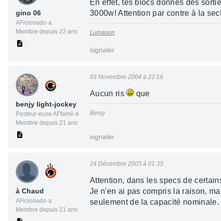
En effet, tes blocs donnes des sorti
gino 06
3000w! Attention par contre à la sect
AFicionado·a
Membre depuis 22 ans
Lumason
signaler
03 Novembre 2004 à 22:16
Aucun ris
que
benjy light-jockey
Benjy
Posteur·euse AFfamé·e
Membre depuis 21 ans
signaler
24 Décembre 2005 à 01:35
Attention, dans les specs de certain
à Chaud
Je n'en ai pas compris la raison, ma
AFicionado·a
seulement de la capacité nominale.
Membre depuis 21 ans