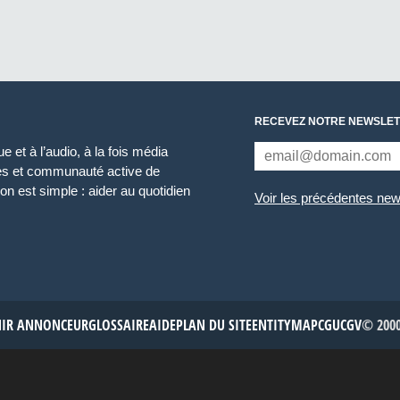
RECEVEZ NOTRE NEWSLET
 et à l’audio, à la fois média
ces et communauté active de
n est simple : aider au quotidien
Voir les précédentes new
NIR ANNONCEUR
GLOSSAIRE
AIDE
PLAN DU SITE
ENTITYMAP
CGU
CGV
© 2000