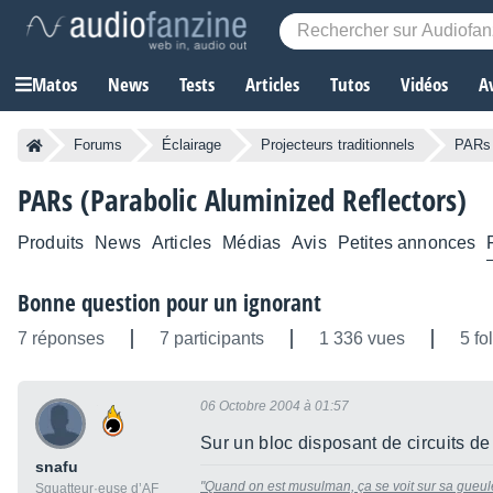
Matos
News
Tests
Articles
Tutos
Vidéos
A
Forums
Éclairage
Projecteurs traditionnels
PARs 
PARs (Parabolic Aluminized Reflectors)
Produits
News
Articles
Médias
Avis
Petites annonces
Bonne question pour un ignorant
7 réponses
7 participants
1 336 vues
5 fo
06 Octobre 2004 à 01:57
Sur un bloc disposant de circuits de
snafu
"Quand on est musulman, ça se voit sur sa gueul
Squatteur·euse d’AF