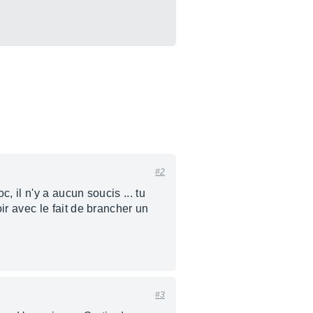
#2
 il n'y a aucun soucis ... tu
r avec le fait de brancher un
#3