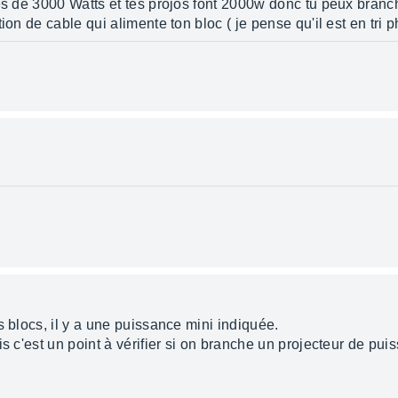
es de 3000 Watts et tes projos font 2000w donc tu peux branc
ion de cable qui alimente ton bloc ( je pense qu'il est en tri 
s blocs, il y a une puissance mini indiquée.
is c'est un point à vérifier si on branche un projecteur de pui