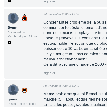
signaler
24 Décembre 2005 à 12:48
Concernant le problème de la puissan
Bemel
commander le déclenchement d'une ma
AFicionado·a
dont les contacts remplaçait le bo
Membre depuis 22 ans
Lorsque j'envoyais la consigne 0 au b
est trop faible, l'électronique du bl
puissance de 10 watts en parallèle 
Il n'y a malgré tout pas de raison p
mauvais fonctionnement.
Cela dit, avec une charge de 2000 w
signaler
29 Décembre 2005 à 19:26
Meme probleme que toi Bemel, sauf q
gormz
marche.(Si j'appui et que rien ne sor
Posteur·euse AFfolé·e
En fait, les petits gradateurs utilis