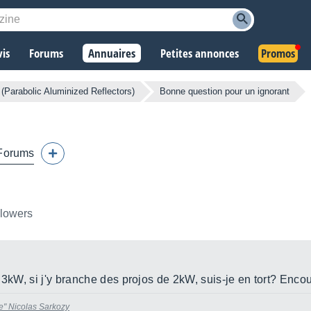
vis
Forums
Annuaires
Petites annonces
Promos
(Parabolic Aluminized Reflectors)
Bonne question pour un ignorant
Forums
llowers
 3kW, si j'y branche des projos de 2kW, suis-je en tort? Enco
e"
Nicolas Sarkozy