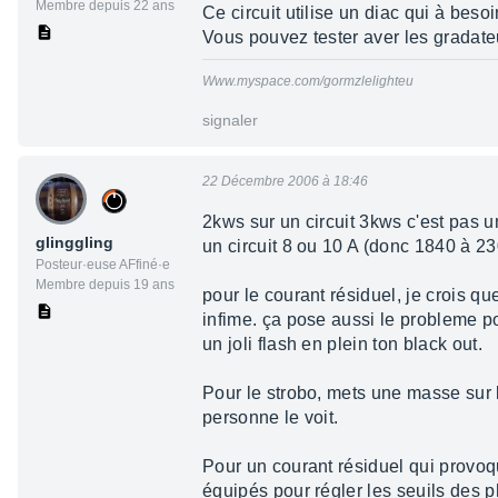
Membre depuis 22 ans
Ce circuit utilise un diac qui à bes
Vous pouvez tester aver les gradateu
Www.myspace.com/gormzlelighteu
signaler
22 Décembre 2006 à 18:46
2kws sur un circuit 3kws c'est pas 
glinggling
un circuit 8 ou 10 A (donc 1840 à 230
Posteur·euse AFfiné·e
Membre depuis 19 ans
pour le courant résiduel, je crois qu
infime. ça pose aussi le probleme po
un joli flash en plein ton black out.
Pour le strobo, mets une masse sur l
personne le voit.
Pour un courant résiduel qui provo
équipés pour régler les seuils des 