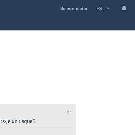
FR
Se connecter
#1
urs-je un risque?