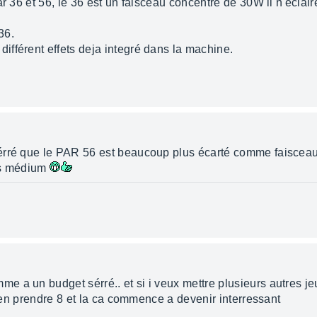
ar 36 et 56, le 36 est un faisceau concentré de 30W il n'eclai
36.
fférent effets deja integré dans la machine.
érré que le PAR 56 est beaucoup plus écarté comme faisceau
es médium
 a un budget sérré.. et si i veux mettre plusieurs autres je
ut en prendre 8 et la ca commence a devenir interressant