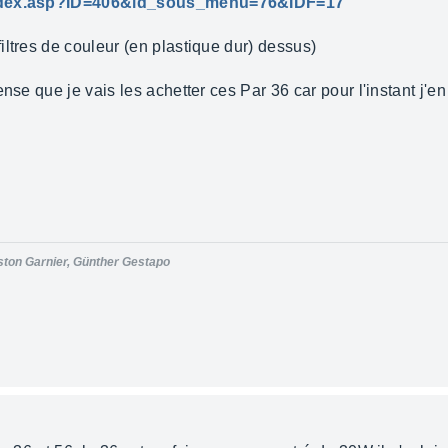
/index.asp?ID=406&id_sous_menu=76&IDF=17
ltres de couleur (en plastique dur) dessus)
ense que je vais les achetter ces Par 36 car pour l'instant j'e
ston Garnier, Günther Gestapo