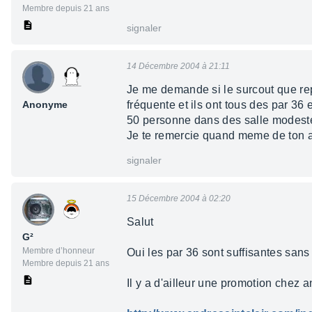
Membre depuis 21 ans
signaler
14 Décembre 2004 à 21:11
Je me demande si le surcout que repr
Anonyme
fréquente et ils ont tous des par 36
50 personne dans des salle modeste
Je te remercie quand meme de ton a
signaler
15 Décembre 2004 à 02:20
Salut
G²
Membre d’honneur
Oui les par 36 sont suffisantes san
Membre depuis 21 ans
Il y a d'ailleur une promotion chez 