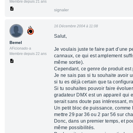
Membre depuis 21 ans
signaler
16 Décembre 2004 à 11:08
Salut,
Bemel
AFicionado·a
Je voulais juste te faire part d'une p
Membre depuis 22 ans
cannaux, ce qui est amplement suffi
même sortie).
Cependant, ce genre de produit est
Je ne sais pas si tu souhaite avoir u
si tu es déjà certain que ta configur
Si tu souhaites pouvoir faire évoluer
gradateur DMX est un appareil qui 
serait sans doute pas intéressant, 
Un petit bloc de puissance, comme l
mettre 29 par 36 ou 2 par 56 sur cha
Donc, dans un premier temps, et pou
même possibilités.