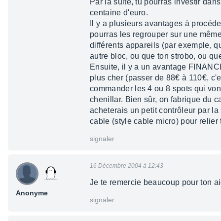
Par la suite, tu pourras investir d
centaine d'euro.
Il y a plusieurs avantages à procéde
pourras les regrouper sur une même 
différents appareils (par exemple, 
autre bloc, ou que ton strobo, ou que 
Ensuite, il y a un avantage FINANCIE
plus cher (passer de 88€ à 110€, c'e
commander les 4 ou 8 spots qui vont s
chenillar. Bien sûr, on fabrique du ca
acheterais un petit contrôleur par la 
cable (style cable micro) pour relier
signaler
16 Décembre 2004 à 12:43
Je te remercie beaucoup pour ton aid
Anonyme
signaler