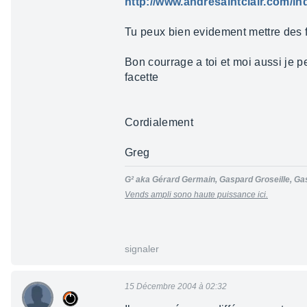
http://www.andresaintclair.com
Tu peux bien evidement mettre des fi
Bon courrage a toi et moi aussi je p
facette
Cordialement
Greg
G² aka Gérard Germain, Gaspard Groseille, Ga
Vends ampli sono haute puissance ici.
signaler
15 Décembre 2004 à 02:32