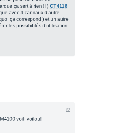
rque ça sert à rien !! )
CT4116
sique avec 4 cannaux d'autre
uoi ça correspond ) et un autre
rentes possibilités d'utilisation
#2
M4100 voili voilou!!