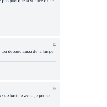
re pas plus que la surface d'une
#6
 tou dépand aussi de la lampe
#7
ux de lumiere avec, je pense