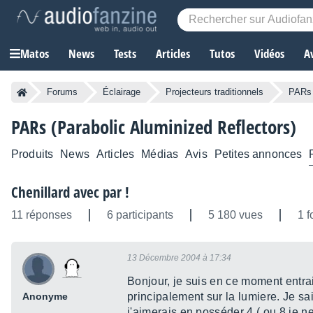
Matos
News
Tests
Articles
Tutos
Vidéos
A
Forums
Éclairage
Projecteurs traditionnels
PARs 
PARs (Parabolic Aluminized Reflectors)
Produits
News
Articles
Médias
Avis
Petites annonces
Chenillard avec par !
11 réponses
6 participants
5 180 vues
1 f
13 Décembre 2004 à 17:34
Bonjour, je suis en ce moment entra
Anonyme
principalement sur la lumiere. Je sa
j'aimerais en posséder 4 ( ou 8 je 