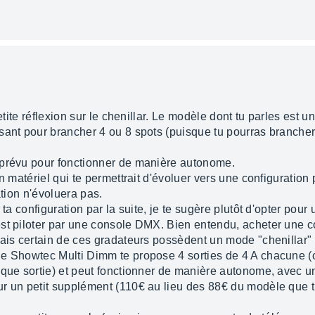
etite réflexion sur le chenillar. Le modèle dont tu parles est u
sant pour brancher 4 ou 8 spots (puisque tu pourras branche
 prévu pour fonctionner de manière autonome.
n matériel qui te permettrait d'évoluer vers une configuration 
ation n'évoluera pas.
 ta configuration par la suite, je te sugère plutôt d'opter pou
est piloter par une console DMX. Bien entendu, acheter une
mais certain de ces gradateurs possèdent un mode "chenillar" 
e Showtec Multi Dimm te propose 4 sorties de 4 A chacune (ce
que sortie) et peut fonctionner de manière autonome, avec un 
r un petit supplément (110€ au lieu des 88€ du modèle que tu