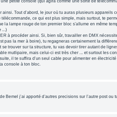
ans une petite console (qui agira comme une sorte de télécomm
r ainsi. Tout d'abord, le jour où tu auras plusieurs apparei
télécommande, ce qui est plus simple, mais surtout, te perm
que la lampe rouge de ton premier bloc s'allume en même tem
...)
R à procéder ainsi. Si, bien sûr, travailler en DMX nécessite
st pas la mer à boire), tu regagneras certainement la différe
e trouver sur ta structure, tu vas devoir tirer autant de lign
ble mutlipaire, mais celui-ci est très cher ... et surtout les c
suite, il te suffira d'un seul cable pour alimenter en électricité
 ta console à ton bloc.
e Bemel j'ai apporté d'autres precisions sur l'autre post ou t