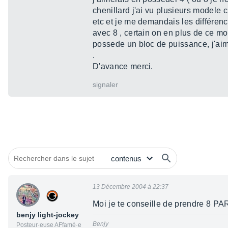
chenillard j'ai vu plusieurs modele c
etc et je me demandais les différenc
avec 8 , certain on en plus de ce m
possede un bloc de puissance, j'aimer
.
D'avance merci.
signaler
13 Décembre 2004 à 22:37
Moi je te conseille de prendre 8 PAR
benjy light-jockey
Benjy
Posteur·euse AFfamé·e