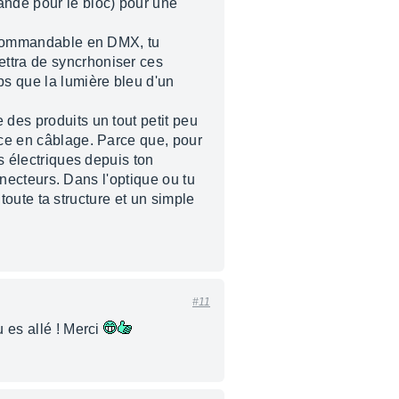
ande pour le bloc) pour une
ls commandable en DMX, tu
ettra de syncrhoniser ces
ps que la lumière bleu d'un
 des produits un tout petit peu
nce en câblage. Parce que, pour
es électriques depuis ton
onnecteurs. Dans l'optique ou tu
 toute ta structure et un simple
#11
u es allé ! Merci