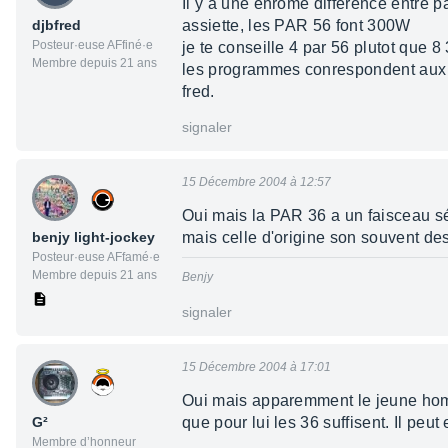
Il y a une énrome différence entre p
djbfred
assiette, les PAR 56 font 300W
Posteur·euse AFfiné·e
je te conseille 4 par 56 plutot que 8 
Membre depuis 21 ans
les programmes conrespondent aux di
fred.
signaler
15 Décembre 2004 à 12:57
Oui mais la PAR 36 a un faisceau s
benjy light-jockey
mais celle d'origine son souvent d
Posteur·euse AFfamé·e
Membre depuis 21 ans
Benjy
signaler
15 Décembre 2004 à 17:01
Oui mais apparemment le jeune homme
G²
que pour lui les 36 suffisent. Il pe
Membre d’honneur