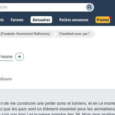
vis
Forums
Annuaires
Petites annonces
Promos
(Parabolic Aluminized Reflectors)
Chenillard avec par !
Forums
ollower
in de me construire une petite sono et lumiere, et en ce mome
is que les pars sont un élément essentiel pour les animations 
ne sais pas trop ) et je pense prendre des 36. Mais mon probl