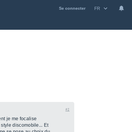
FR
Se connecter
#1
nt je me focalise
style discomobile... Et
eme se pose au choix du