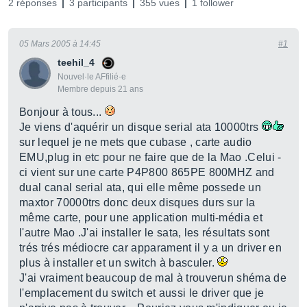
2 réponses
3 participants
355 vues
1 follower
05 Mars 2005 à 14:45
#1
teehil_4
Nouvel·le AFfilié·e
Membre depuis 21 ans
Bonjour à tous...
Je viens d'aquérir un disque serial ata 10000trs
sur lequel je ne mets que cubase , carte audio
EMU,plug in etc pour ne faire que de la Mao .Celui -
ci vient sur une carte P4P800 865PE 800MHZ and
dual canal serial ata, qui elle même possede un
maxtor 70000trs donc deux disques durs sur la
même carte, pour une application multi-média et
l'autre Mao .J'ai installer le sata, les résultats sont
trés trés médiocre car apparament il y a un driver en
plus à installer et un switch à basculer.
J'ai vraiment beaucoup de mal à trouverun shéma de
l'emplacement du switch et aussi le driver que je