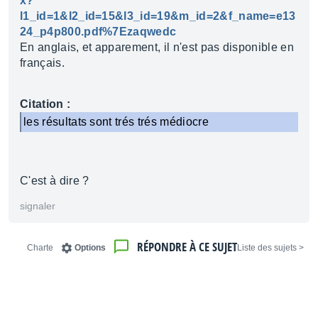
x?
l1_id=1&l2_id=15&l3_id=19&m_id=2&f_name=e13
24_p4p800.pdf%7Ezaqwedc
En anglais, et apparement, il n'est pas disponible en
français.
Citation :
les résultats sont trés trés médiocre
C'est à dire ?
signaler
RÉPONDRE À CE SUJET
Charte
Options
< Liste des sujets