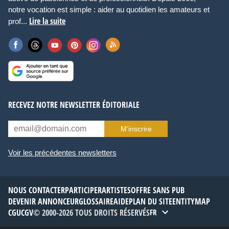
notre vocation est simple : aider au quotidien les amateurs et
Lire la suite
prof...
RECEVEZ NOTRE NEWSLETTER ÉDITORIALE
M’inscrire
Voir les précédentes newsletters
NOUS CONTACTER
PARTICIPER
ARTISTES
OFFRE SANS PUB
DEVENIR ANNONCEUR
GLOSSAIRE
AIDE
PLAN DU SITE
ENTITYMAP
CGU
CGV
© 2000-2026 TOUS DROITS RÉSERVÉS
FR