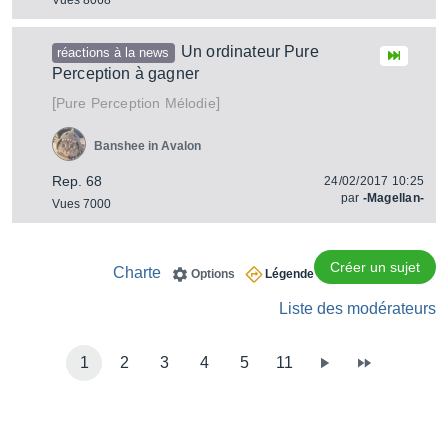
Vues 8068
Un ordinateur Pure
réactions à la news
Perception à gagner
[
]
Mélodie
Pure Perception
Banshee in Avalon
Rep. 68
24/02/2017 10:25
par
-Magellan-
Vues 7000
Créer un sujet
Charte
Options
Légende
Liste des modérateurs
1
2
3
4
5
11