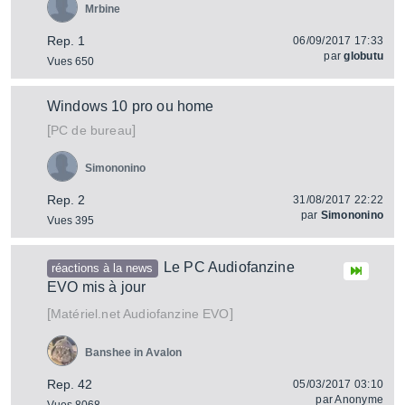
Mrbine
Rep. 1
06/09/2017 17:33
par
globutu
Vues 650
Windows 10 pro ou home
[
]
PC de bureau
Simononino
Rep. 2
31/08/2017 22:22
par
Simononino
Vues 395
Le PC Audiofanzine
réactions à la news
EVO mis à jour
[
]
Audiofanzine EVO
Matériel.net
Banshee in Avalon
Rep. 42
05/03/2017 03:10
par
Anonyme