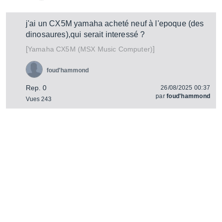
j'ai un CX5M yamaha acheté neuf à l'epoque (des
dinosaures),qui serait interessé ?
[
]
CX5M (MSX Music Computer)
Yamaha
foud'hammond
Rep. 0
26/08/2025 00:37
par
foud'hammond
Vues 243