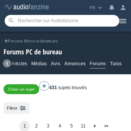
FR
Forums Micro-ordinateurs
Forums PC de bureau
ews
Articles
Médias
Avis
Annonces
Forums
Tutos
431
sujets trouvés
Créer un sujet
Filtrer
1
2
3
4
5
11