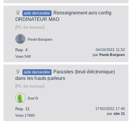
Renseignement avis config
aide demandée
ORDINATEUR MAO
[
]
PC de bureau
Paolo Bargues
Rep. 4
04/10/2022 11:52
par
Paolo Bargues
Vues 548
Parasites (bruit éléctronique)
aide demandée
dans les hauts parleurs
[
]
PC de bureau
Dux'O
Rep. 11
27/02/2022 17:40
par
sbn 31
Vues 17995