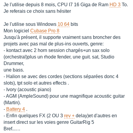
Je l'utilise depuis 8 mois, CPU I7 16 Giga de Ram
HD 3
To.
Je referais ce choix sans hésiter
Je l'utilise sous Windows
10 64
bits
Mon logiciel
Cubase Pro 8
Jusqu'à présent, il supporte vraiment sans broncher des
projets avec pas mal de plus-ins ouverts, genre:
- kontact avec 2 horn session chargés+un sax solo
(orchestral)plus un rhode fender, une guit. sat, Studio
Drummer,
une bass.
- Halion se avec des cordes (sections séparées donc 4
slots), tpt solo et autres effects .
- Ivory (acoustic piano)
- AGM (AmpleSound) pour une magnifique acoustic guitar
(Martin).
-
Battery 4
.
- Enfin quelques FX (2 OU 3
rev +
delay)et d'autres en
insert direct sur les voies genre GuitarRig 5
Bref...…