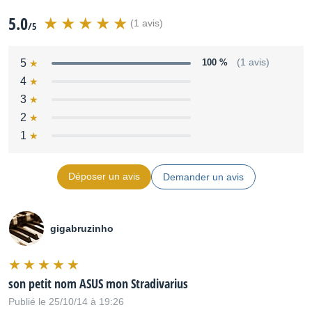
5.0
(1 avis)
/5
5
100 %
(1 avis)
4
3
2
1
Déposer un avis
Demander un avis
gigabruzinho
son petit nom ASUS mon Stradivarius
Publié le 25/10/14 à 19:26