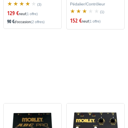
Pédalier/Contrôleur
(3)
129 €
(1)
neuf
(1 offre)
152 €
90 €
neuf
(1 offre)
d'occasion
(2 offres)