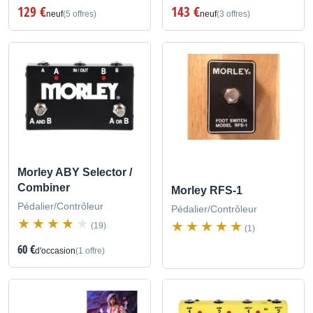
129 €
143 €
neuf
(5 offres)
neuf
(3 offres)
Morley ABY Selector /
Combiner
Morley RFS-1
Pédalier/Contrôleur
Pédalier/Contrôleur
(19)
(1)
60 €
d'occasion
(1 offre)