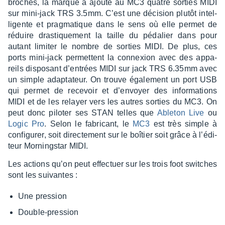
broches, la marque a ajouté au MC3 quatre sorties MIDI
sur mini-jack TRS 3.5mm. C’est une déci­sion plutôt intel­
li­gente et prag­ma­tique dans le sens où elle permet de
réduire dras­tique­ment la taille du péda­lier dans pour
autant limi­ter le nombre de sorties MIDI. De plus, ces
ports mini-jack permettent la connexion avec des appa­
reils dispo­sant d’en­trées MIDI sur jack TRS 6.35mm avec
un simple adap­ta­teur. On trouve égale­ment un port USB
qui permet de rece­voir et d’en­voyer des infor­ma­tions
MIDI et de les relayer vers les autres sorties du MC3. On
peut donc pilo­ter ses STAN telles que
Able­ton Live
ou
Logic Pro
. Selon le fabri­cant, le
MC3
est très simple à
confi­gu­rer, soit direc­te­ment sur le boîtier soit grâce à l’édi­
teur Morning­star MIDI.
Les actions qu’on peut effec­tuer sur les trois foot switches
sont les suivantes :
Une pres­sion
Double-pres­sion