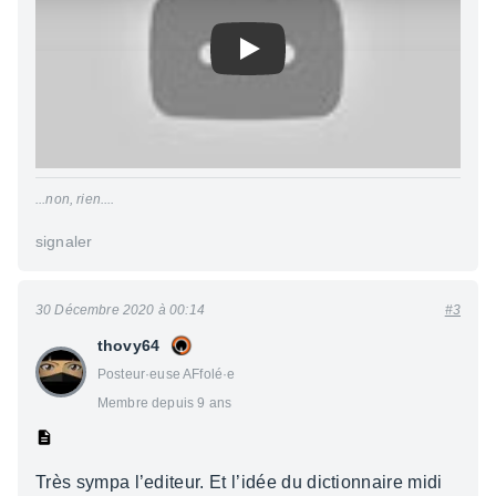
Play
...non, rien....
signaler
30 Décembre 2020 à 00:14
#3
thovy64
Posteur·euse AFfolé·e
Membre depuis 9 ans
Très sympa l’editeur. Et l’idée du dictionnaire midi