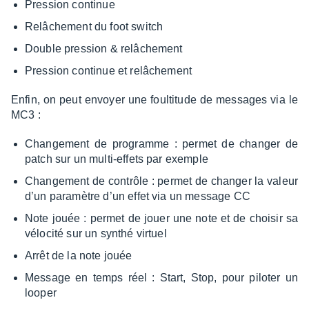
Pres­sion conti­nue
Relâ­che­ment du foot switch
Double pres­sion & relâ­che­ment
Pres­sion conti­nue et relâ­che­ment
Enfin, on peut envoyer une foul­ti­tude de messages via le
MC3 :
Chan­ge­ment de programme : permet de chan­ger de
patch sur un multi-effets par exemple
Chan­ge­ment de contrôle : permet de chan­ger la valeur
d’un para­mètre d’un effet via un message CC
Note jouée : permet de jouer une note et de choi­sir sa
vélo­cité sur un synthé virtuel
Arrêt de la note jouée
Message en temps réel : Start, Stop, pour pilo­ter un
looper