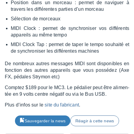
Posi­tion dans un morceau : permet de navi­guer à
travers les diffé­rentes parties d’un morceau
Sélec­tion de morceaux
MIDI Clock : permet de synchro­ni­ser vos diffé­rents
appa­reils au même tempo
MIDI Clock Tap : permet de taper le tempo souhaité et
de synchro­ni­ser les diffé­rentes machines
De nombreux autres messages MIDI sont dispo­nibles en
fonc­tion des autres appa­reils que vous possé­dez (Axe
FX, pédales Stry­mon etc)
Comp­tez $189 pour le MC3. Le péda­lier peut être alimen­
tée en 9 volts centre néga­tif ou via le Bus USB.
Plus d’in­fos sur le
site du fabri­cant
.
Sauvegarder la news
Réagir à cette news