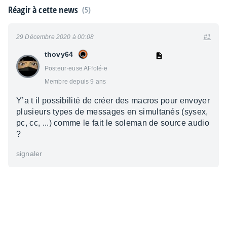
Réagir à cette news
(5)
29 Décembre 2020 à 00:08
#1
thovy64
Posteur·euse AFfolé·e
Membre depuis 9 ans
Y’a t il possibilité de créer des macros pour envoyer
plusieurs types de messages en simultanés (sysex,
pc, cc, ...) comme le fait le soleman de source audio
?
signaler