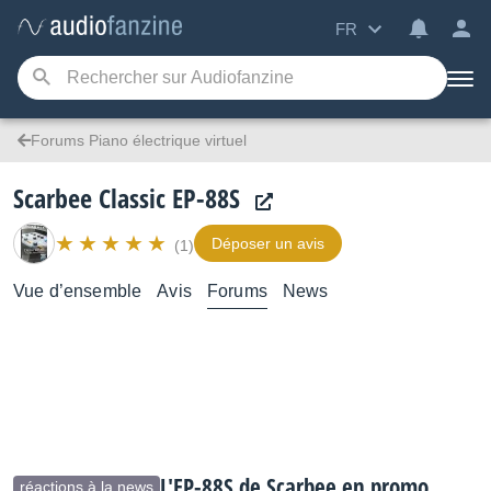
FR
Forums Piano électrique virtuel
Scarbee Classic EP-88S
Déposer un avis
(1)
Vue d’ensemble
Avis
Forums
News
L'EP-88S de Scarbee en promo
réactions à la news