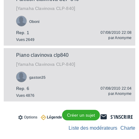
[
]
Clavinova CLP-840
Yamaha
Oboni
Rep. 1
07/08/2010 22:08
par
Anonyme
Vues 2649
Piano clavinova clp840
[
]
Clavinova CLP-840
Yamaha
gaston35
Rep. 6
07/08/2010 22:04
par
Anonyme
Vues 4876
Créer un sujet
S'INSCRIRE
Options
Légende
Liste des modérateurs
Charte