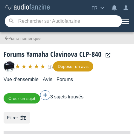
FR
Piano numérique
Forums Yamaha Clavinova CLP-840
Déposer un avis
(1)
Vue d’ensemble
Avis
Forums
3
sujets trouvés
Créer un sujet
Filtrer