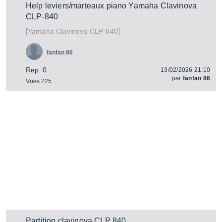
Help leviers/marteaux piano Yamaha Clavinova
CLP-840
[
]
Clavinova CLP-840
Yamaha
fanfan 86
Rep. 0
13/02/2026 21:10
par
fanfan 86
Vues 225
Partition clavinova CLP 840