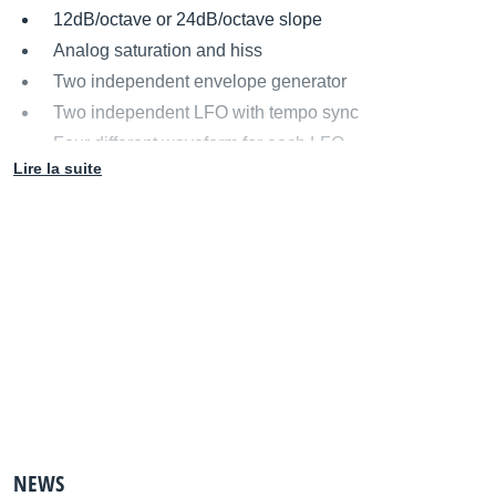
12dB/octave or 24dB/octave slope
Analog saturation and hiss
Two independent envelope generator
Two independent LFO with tempo sync
Four different waveform for each LFO
Lire la suite
Envelope and LFO modulation (positive and negative)
for cutoff and resonance
Mac OS X (>=10.5 Intel only) and Windows support
64-bit compatibility both on Mac and Windows
Audio Units VST2.4, VST3 and RTAS format
NEWS