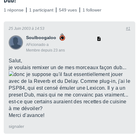
Dub?
1 réponse
1 participant
549 vues
1 follower
25 Juin 2003 à 14:53
#1
Soulboogaloo
AFicionado·a
Membre depuis 23 ans
Salut,
je voulais remixer un de mes morceaux façon dub...
donc je suppose qu'il faut essentiellement jouer
avec de la Reverb et du Delay. Comme plug-in, j'ai le
PSP84, qui est censé émuler une Lexicon. Il y a un
preset Dub, mais qui ne me convainc pas vraiment...
est-ce que certains auraient des recettes de cuisine
à me dévoiler?
Merci d'avance!
signaler