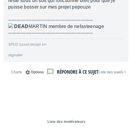
reste sous un soft qui fonctionne bien pour que je
puisse bosser sur mes projet pepouze
------------------------------------------------------
DEAD
MARTIN membre de nefasteenage
------------------------------------------------------
SPUD sound design et+
signaler
RÉPONDRE À CE SUJET
Charte
Options
< Liste des sujets
Liste des modérateurs