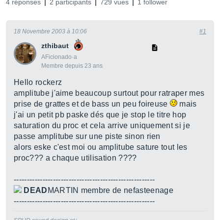
4 réponses
2 participants
729 vues
1 follower
18 Novembre 2003 à 10:06
#1
zthibaut
AFicionado·a
Membre depuis 23 ans
Hello rockerz
amplitube j'aime beaucoup surtout pour ratraper mes
prise de grattes et de bass un peu foireuse
mais
j'ai un petit pb paske dés que je stop le titre hop
saturation du proc et cela arrive uniquement si je
passe amplitube sur une piste sinon rien
alors eske c'est moi ou amplitube sature tout les
proc??? a chaque utilisation ????
------------------------------------------------------
DEAD
MARTIN membre de nefasteenage
------------------------------------------------------