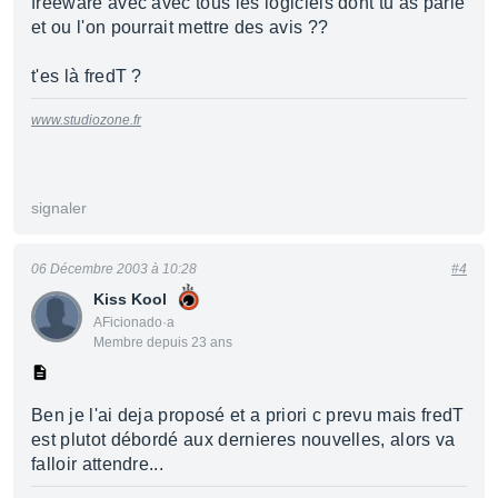
freeware avec avec tous les logiciels dont tu as parlé
et ou l'on pourrait mettre des avis ??
t'es là fredT ?
www.studiozone.fr
signaler
06 Décembre 2003 à 10:28
#4
Kiss Kool
AFicionado·a
Membre depuis 23 ans
Ben je l'ai deja proposé et a priori c prevu mais fredT
est plutot débordé aux dernieres nouvelles, alors va
falloir attendre...