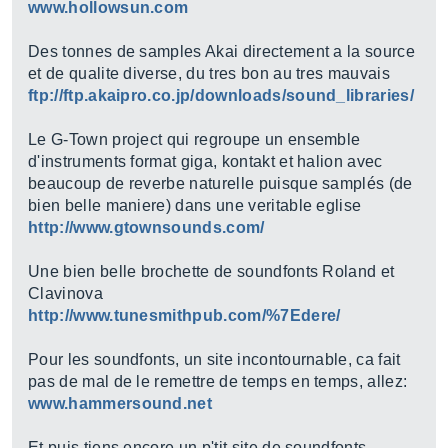
www.hollowsun.com
Des tonnes de samples Akai directement a la source
et de qualite diverse, du tres bon au tres mauvais
ftp://ftp.akaipro.co.jp/downloads/sound_libraries/
Le G-Town project qui regroupe un ensemble
d'instruments format giga, kontakt et halion avec
beaucoup de reverbe naturelle puisque samplés (de
bien belle maniere) dans une veritable eglise
http://www.gtownsounds.com/
Une bien belle brochette de soundfonts Roland et
Clavinova
http://www.tunesmithpub.com/%7Edere/
Pour les soundfonts, un site incontournable, ca fait
pas de mal de le remettre de temps en temps, allez:
www.hammersound.net
Et puis tiens encore un p'tit site de soundfonts