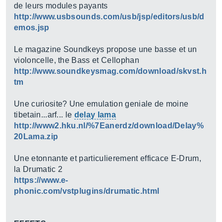
de leurs modules payants
http://www.usbsounds.com/usb/jsp/editors/usb/d
emos.jsp
Le magazine Soundkeys propose une basse et un
violoncelle, the Bass et Cellophan
http://www.soundkeysmag.com/download/skvst.h
tm
Une curiosite? Une emulation geniale de moine
tibetain...arf... le
delay lama
http://www2.hku.nl/%7Eanerdz/download/Delay%
20Lama.zip
Une etonnante et particulierement efficace E-Drum,
la Drumatic 2
https://www.e-
phonic.com/vstplugins/drumatic.html