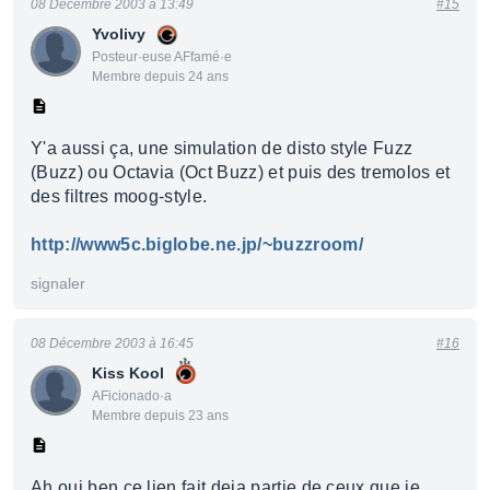
08 Décembre 2003 à 13:49
#15
Yvolivy
Posteur·euse AFfamé·e
Membre depuis 24 ans
Y'a aussi ça, une simulation de disto style Fuzz
(Buzz) ou Octavia (Oct Buzz) et puis des tremolos et
des filtres moog-style.
http://www5c.biglobe.ne.jp/~buzzroom/
signaler
08 Décembre 2003 à 16:45
#16
Kiss Kool
AFicionado·a
Membre depuis 23 ans
Ah oui ben ce lien fait deja partie de ceux que je