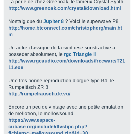
La perle de chez Greenoak, le fameux Crystal Synth
http://www.greenoak.com/crystal/download.html
Nostalgique du
Jupiter 8
? Voici le superwave P8
http://home.btconnect.com/christopherg/main.ht
m
Un autre classique de la synthese soustractive a
posseder absolument, le
rgc Triangle II
http://www.rgcaudio.com/downloads/freeware/T21
11.exe
Une tres bonne reproduction d'orgue type B4, le
Rumpeltisch ZR 3
http://rumpelrausch.de.vu/
Encore un peu de vintage avec une petite emulation
de mellotron, le mellowsound
https://www.espace-
cubase.org/include/dlvstipc.php?
fichierpc=mellowsound.zip&id=30