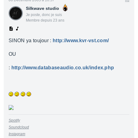
06 Décembre 2003 à 10:57
#6
Silkwave studio
Je poste, donc je suis
Membre depuis 23 ans
SINON ya toujour :
http://www.kvr-vst.com/
OU
:
http://www.databaseaudio.co.uk/index.php
Spotify
Soundcloud
Instagram