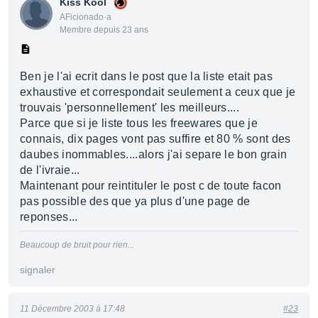
Kiss Kool
AFicionado·a
Membre depuis 23 ans
Ben je l'ai ecrit dans le post que la liste etait pas
exhaustive et correspondait seulement a ceux que je
trouvais 'personnellement' les meilleurs....
Parce que si je liste tous les freewares que je
connais, dix pages vont pas suffire et 80 % sont des
daubes inommables....alors j'ai separe le bon grain
de l'ivraie...
Maintenant pour reintituler le post c de toute facon
pas possible des que ya plus d'une page de
reponses...
Beaucoup de bruit pour rien...
signaler
11 Décembre 2003 à 17:48
#23