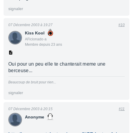
signaler
07 Décembre 2003 à 19:27
#10
Kiss Kool
AFicionado·a
Membre depuis 23 ans
Oui pour un peu elle te chanterait meme une
berceuse...
Beaucoup de bruit pour rien...
signaler
07 Décembre 2003 à 20:15
#11
Anonyme