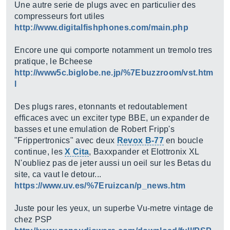
Une autre serie de plugs avec en particulier des
compresseurs fort utiles
http://www.digitalfishphones.com/main.php
Encore une qui comporte notamment un tremolo tres
pratique, le Bcheese
http://www5c.biglobe.ne.jp/%7Ebuzzroom/vst.htm
l
Des plugs rares, etonnants et redoutablement
efficaces avec un exciter type BBE, un expander de
basses et une emulation de Robert Fripp's
"Frippertronics" avec deux
Revox B-77
en boucle
continue, les
X Cita
, Baxxpander et Elottronix XL
N'oubliez pas de jeter aussi un oeil sur les Betas du
site, ca vaut le detour...
https://www.uv.es/%7Eruizcan/p_news.htm
Juste pour les yeux, un superbe Vu-metre vintage de
chez PSP