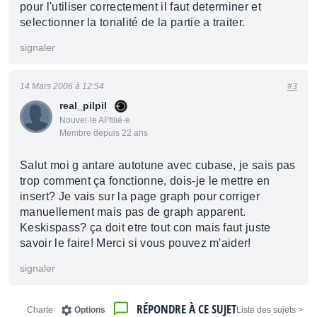
pour l'utiliser correctement il faut determiner et
selectionner la tonalité de la partie a traiter.
signaler
14 Mars 2006 à 12:54
#3
real_pilpil
Nouvel·le AFfilié·e
Membre depuis 22 ans
Salut moi g antare autotune avec cubase, je sais pas
trop comment ça fonctionne, dois-je le mettre en
insert? Je vais sur la page graph pour corriger
manuellement mais pas de graph apparent.
Keskispass? ça doit etre tout con mais faut juste
savoir le faire! Merci si vous pouvez m'aider!
signaler
RÉPONDRE À CE SUJET
Charte
Options
< Liste des sujets