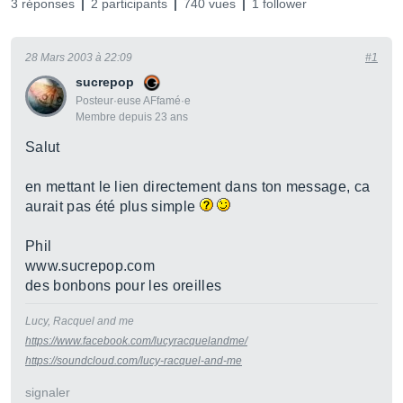
3 réponses
2 participants
740 vues
1 follower
28 Mars 2003 à 22:09
#1
sucrepop
Posteur·euse AFfamé·e
Membre depuis 23 ans
Salut
en mettant le lien directement dans ton message, ca
aurait pas été plus simple
Phil
www.sucrepop.com
des bonbons pour les oreilles
Lucy, Racquel and me
https://www.facebook.com/lucyracquelandme/
https://soundcloud.com/lucy-racquel-and-me
signaler