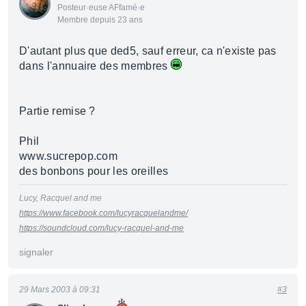
Posteur·euse AFfamé·e
Membre depuis 23 ans
D'autant plus que ded5, sauf erreur, ca n'existe pas
dans l'annuaire des membres
Partie remise ?
Phil
www.sucrepop.com
des bonbons pour les oreilles
Lucy, Racquel and me
https://www.facebook.com/lucyracquelandme/
https://soundcloud.com/lucy-racquel-and-me
signaler
29 Mars 2003 à 09:31
#3