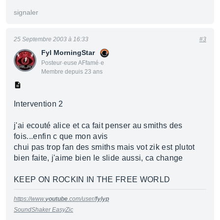
signaler
25 Septembre 2003 à 16:33
#3
Fyl MorningStar
Posteur·euse AFfamé·e
Membre depuis 23 ans
Intervention 2
j'ai ecouté alice et ca fait penser au smiths des
fois...enfin c que mon avis
chui pas trop fan des smiths mais vot zik est plutot
bien faite, j'aime bien le slide aussi, ca change
KEEP ON ROCKIN IN THE FREE WORLD
https://www.
youtube
.com/user/
fylyp
SoundShaker EasyZic