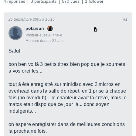
4 réponses
3 participants
570 vues
1 follower
25 Septembre 2003 à 16:15
#1
polarsun
Posteur·euse AFfiné·e
Membre depuis 22 ans
Salut,
bon ben voilà 3 petits titres bien pop que je soumets
à vos oreilles...
tout à été enregistré sur minidisc avec 2 micros en
overhead dans la salle de répet, en 1 prise à chaque
fois (no overdub)... le chanteur avait la creve, mais le
matos etait dispo que ce jour là... donc soyez
indulgents...
on espere enregistrer dans de meilleures conditions
la prochaine fois.