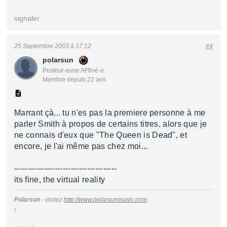
signaler
25 Septembre 2003 à 17:12
#4
polarsun
Posteur·euse AFfiné·e
Membre depuis 22 ans
Marrant çà... tu n'es pas la premiere personne à me
parler Smith à propos de certains titres, alors que je
ne connais d'eux que "The Queen is Dead", et
encore, je l'ai même pas chez moi...
--------------------------------------
its fine, the virtual reality
Polarsun
- visitez
http://www.polarsunmusic.com
!