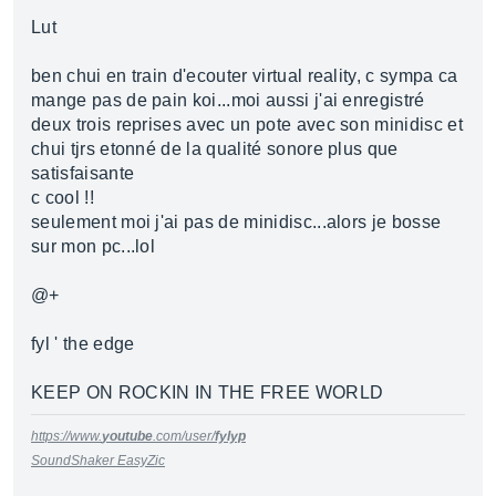
Lut
ben chui en train d'ecouter virtual reality, c sympa ca
mange pas de pain koi...moi aussi j'ai enregistré
deux trois reprises avec un pote avec son minidisc et
chui tjrs etonné de la qualité sonore plus que
satisfaisante
c cool !!
seulement moi j'ai pas de minidisc...alors je bosse
sur mon pc...lol
@+
fyl ' the edge
KEEP ON ROCKIN IN THE FREE WORLD
https://www.
youtube
.com/user/
fylyp
SoundShaker EasyZic