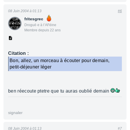
08 Juin 2004 à 01:13
#6
fritesgrec
Drogué·e à l’AFéine
Membre depuis 22 ans
Citation :
Bon, allez, un morceau à écouter pour demain,
petit-déjeuner léger
ben réecoute ptetre que tu auras oublié demain
signaler
08 Juin 2004 à 01:13
#7