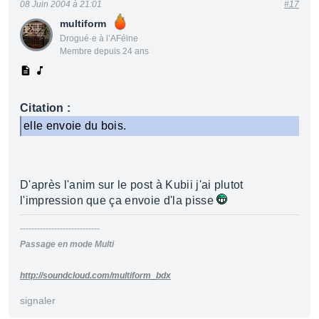
08 Juin 2004 à 21:01
#17
multiform
Drogué·e à l’AFéine
Membre depuis 24 ans
Citation :
elle envoie du bois.
D'après l'anim sur le post à Kubii j'ai plutot
l'impression que ça envoie d'la pisse
----------------------------
Passage en mode Multi
http://soundcloud.com/multiform_bdx
signaler