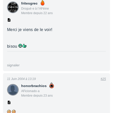
fritesgrec
Drogué·e à l’AFéine
Membre depuis 22 ans
Merci je viens de le voir!
bisou
signaler
11 Juin 2004 à 13:19
#25
honorbrachios
AFicionado·a
Membre depuis 23 ans