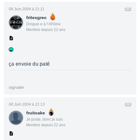
08 Juin 2004 à 21:11
#18
fritesgrec
Drogué·e à l’AFéine
Membre depuis 22 ans
ça envoie du paté
signaler
08 Juin 2004 à 21:13
#19
fruitcake
Je poste, donc je suis
Membre depuis 22 ans