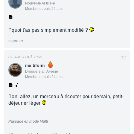
Nouvel·le AFfilié·e
Membre depuis 22 ans
Pquoi t'as pas simplement modifié ?
signaler
07 Juin 2004 à 23:21
#3
multiform
Drogué·e à l’AFéine
Membre depuis 24 ans
Bon, allez, un morceau à écouter pour demain, petit-
déjeuner léger
----------------------------
Passage en mode Multi