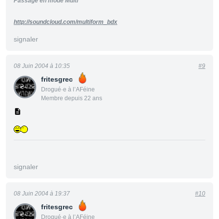
Passage en mode Multi
http://soundcloud.com/multiform_bdx
signaler
08 Juin 2004 à 10:35
#9
fritesgrec
Drogué·e à l’AFéine
Membre depuis 22 ans
signaler
08 Juin 2004 à 19:37
#10
fritesgrec
Drogué·e à l’AFéine