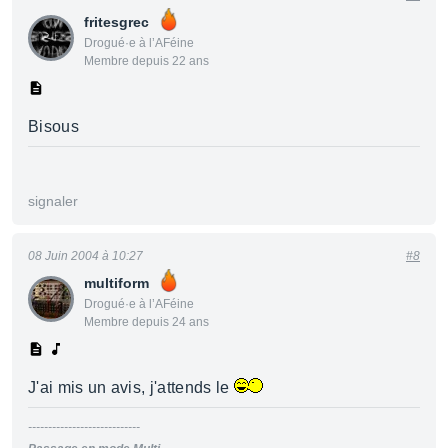
fritesgrec
Drogué·e à l’AFéine
Membre depuis 22 ans
Bisous
signaler
08 Juin 2004 à 10:27
#8
multiform
Drogué·e à l’AFéine
Membre depuis 24 ans
J'ai mis un avis, j'attends le
----------------------------