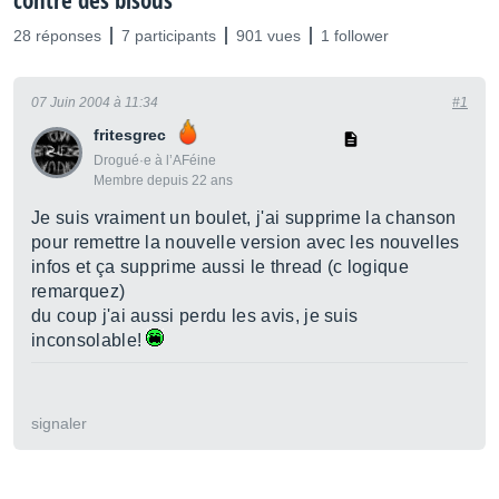
contre des bisous
28 réponses
7 participants
901 vues
1 follower
07 Juin 2004 à 11:34
#1
fritesgrec
Drogué·e à l’AFéine
Membre depuis 22 ans
Je suis vraiment un boulet, j'ai supprime la chanson
pour remettre la nouvelle version avec les nouvelles
infos et ça supprime aussi le thread (c logique
remarquez)
du coup j'ai aussi perdu les avis, je suis
inconsolable!
signaler