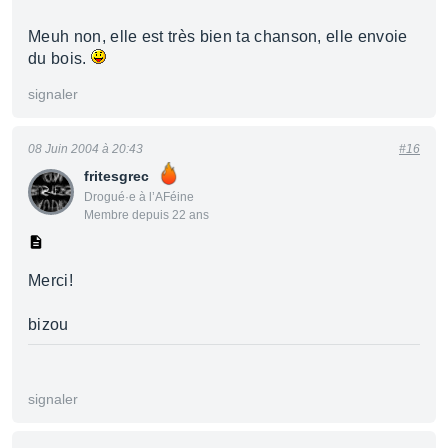
Meuh non, elle est très bien ta chanson, elle envoie
du bois.
signaler
08 Juin 2004 à 20:43
#16
fritesgrec
Drogué·e à l’AFéine
Membre depuis 22 ans
Merci!
bizou
signaler