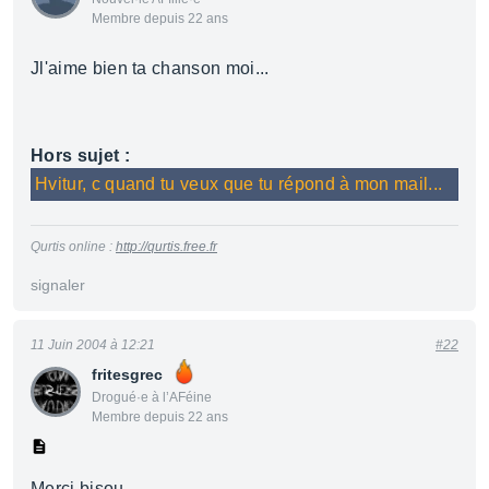
Membre depuis 22 ans
Jl'aime bien ta chanson moi...
Hors sujet :
Hvitur, c quand tu veux que tu répond à mon mail...
Qurtis online :
http://qurtis.free.fr
signaler
11 Juin 2004 à 12:21
#22
fritesgrec
Drogué·e à l’AFéine
Membre depuis 22 ans
Merci bisou