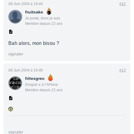
08 Juin 2004 à 19:44
#12
fruitcake
Je poste, donc je suis
Membre depuis 22 ans
Bah alors, mon bisou ?
signaler
08 Juin 2004 à 19:48
#13
fritesgrec
Drogué·e à l’AFéine
Membre depuis 22 ans
signaler