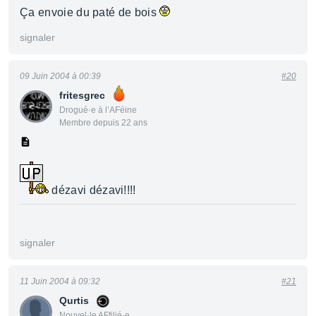
Ça envoie du paté de bois
signaler
09 Juin 2004 à 00:39
#20
fritesgrec
Drogué·e à l’AFéine
Membre depuis 22 ans
dézavi dézavi!!!!
signaler
11 Juin 2004 à 09:32
#21
Qurtis
Nouvel·le AFfilié·e