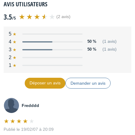
AVIS UTILISATEURS
3.5
(2 avis)
/5
5
4
50 %
(1 avis)
3
50 %
(1 avis)
2
1
Déposer un avis
Demander un avis
Fredddd
Publié le 19/02/07 à 20:09