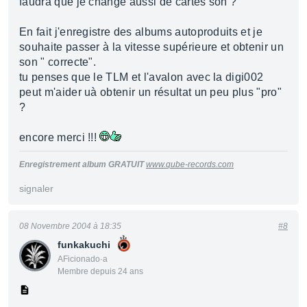
faudra que je change aussi de cartes son ?
En fait j'enregistre des albums autoproduits et je
souhaite passer à la vitesse supérieure et obtenir un
son " correcte".
tu penses que le TLM et l'avalon avec la digi002
peut m'aider uà obtenir un résultat un peu plus "pro"
?
encore merci !!!
Enregistrement album GRATUIT
www.qube-records.com
signaler
08 Novembre 2004 à 18:35
#8
funkakuchi
AFicionado·a
Membre depuis 24 ans