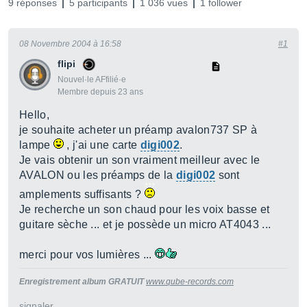
9 réponses
5 participants
1 036 vues
1 follower
08 Novembre 2004 à 16:58
#1
flipi
Nouvel·le AFfilié·e
Membre depuis 23 ans
Hello,
je souhaite acheter un préamp avalon737 SP à
lampe
, j'ai une carte
digi002
.
Je vais obtenir un son vraiment meilleur avec le
AVALON ou les préamps de la
digi002
sont
amplements suffisants ?
Je recherche un son chaud pour les voix basse et
guitare sèche ... et je possède un micro AT4043 ...
merci pour vos lumières ...
Enregistrement album GRATUIT
www.qube-records.com
signaler