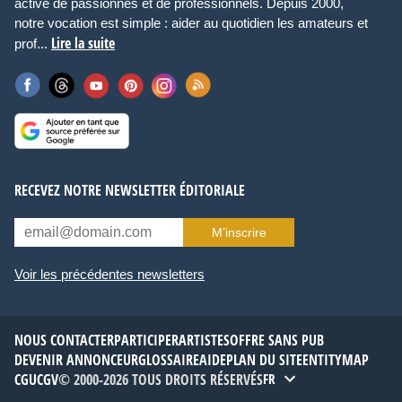
active de passionnés et de professionnels. Depuis 2000,
notre vocation est simple : aider au quotidien les amateurs et
Lire la suite
prof...
RECEVEZ NOTRE NEWSLETTER ÉDITORIALE
M’inscrire
Voir les précédentes newsletters
NOUS CONTACTER
PARTICIPER
ARTISTES
OFFRE SANS PUB
DEVENIR ANNONCEUR
GLOSSAIRE
AIDE
PLAN DU SITE
ENTITYMAP
CGU
CGV
© 2000-2026 TOUS DROITS RÉSERVÉS
FR