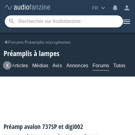
FR
Forums Préamplis microphones
Préamplis à lampes
ews
Articles
Médias
Avis
Annonces
Forums
Tutos
Préamp avalon 737SP et digi002