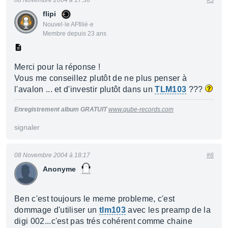
08 Novembre 2004 à 17:36
#5
flipi
Nouvel·le AFfilié·e
Membre depuis 23 ans
Merci pour la réponse !
Vous me conseillez plutôt de ne plus penser à
l'avalon ... et d'investir plutôt dans un
TLM103
???
Enregistrement album GRATUIT
www.qube-records.com
signaler
08 Novembre 2004 à 18:17
#6
Anonyme
Ben c'est toujours le meme probleme, c'est
dommage d'utiliser un
tlm103
avec les preamp de la
digi 002...c'est pas trés cohérent comme chaine