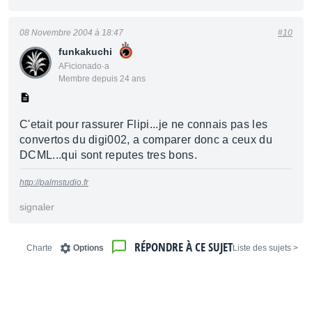
08 Novembre 2004 à 18:47
#10
funkakuchi
AFicionado·a
Membre depuis 24 ans
C'etait pour rassurer Flipi...je ne connais pas les
convertos du digi002, a comparer donc a ceux du
DCML...qui sont reputes tres bons.
http://palmstudio.fr
signaler
RÉPONDRE À CE SUJET
Charte
Options
< Liste des sujets