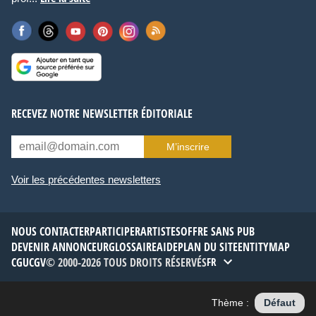
RECEVEZ NOTRE NEWSLETTER ÉDITORIALE
M’inscrire
Voir les précédentes newsletters
NOUS CONTACTER
PARTICIPER
ARTISTES
OFFRE SANS PUB
DEVENIR ANNONCEUR
GLOSSAIRE
AIDE
PLAN DU SITE
ENTITYMAP
CGU
CGV
© 2000-2026 TOUS DROITS RÉSERVÉS
FR
Thème :
Défaut