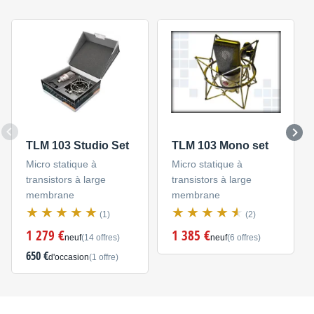
TLM 103 Studio Set
TLM 103 Mono set
Micro statique à
Micro statique à
transistors à large
transistors à large
membrane
membrane
(1)
(2)
1 279 €
1 385 €
neuf
(14 offres)
neuf
(6 offres)
650 €
d'occasion
(1 offre)