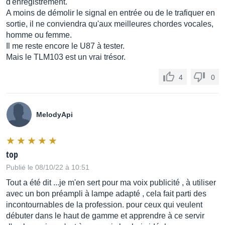
d'enregistrement.
3 mA
A moins de démolir le signal en entrée ou de le trafiquer en
sortie, il ne conviendra qu'aux meilleures chordes vocales,
homme ou femme.
Connecteur de sortie
Il me reste encore le U87 à tester.
XLR 3M
Mais le TLM103 est un vrai trésor.
4
0
Poids
env. 450 g
MelodyApi
Diamètre
60 mm
top
Longueur
Publié le 08/10/22 à 10:51
132 mm
Tout a été dit ...je m'en sert pour ma voix publicité , à utiliser
avec un bon préampli à lampe adapté , cela fait parti des
incontournables de la profession. pour ceux qui veulent
Source : Neumann
débuter dans le haut de gamme et apprendre à ce servir