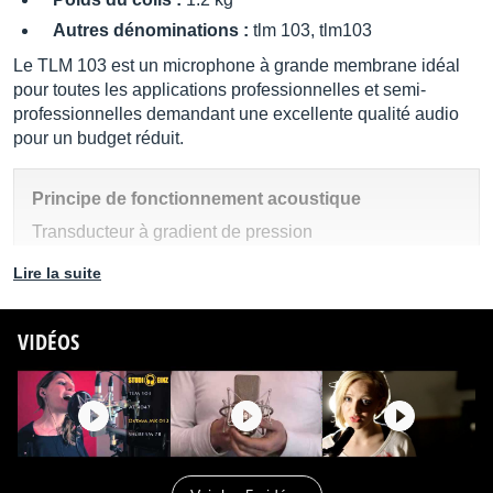
Autres dénominations :
tlm 103, tlm103
Le TLM 103 est un microphone à grande membrane idéal
pour toutes les applications professionnelles et semi-
professionnelles demandant une excellente qualité audio
pour un budget réduit.
Principe de fonctionnement acoustique
Transducteur à gradient de pression
Lire la suite
Directivité
Cardioïde
VIDÉOS
Réponse en fréquence
20 Hz à 20 kHz
Sensibilité à 1 kHz, charge 1 kOhm