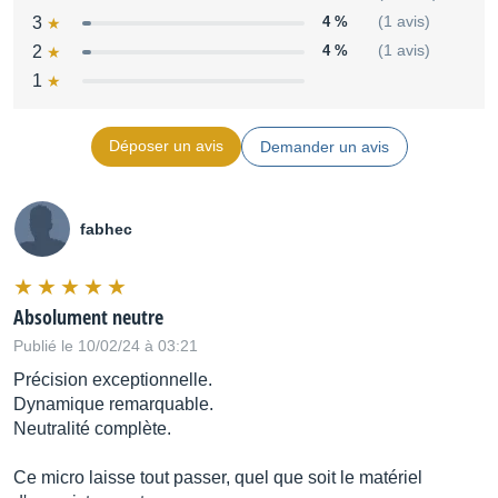
76,5 dB
3
4 %
(1 avis)
2
4 %
(1 avis)
Rapport signal-bruit, pondéré A1)
1
(au niveau SPL de 94 dB)
87 dB
Déposer un avis
Demander un avis
Niveau SPL maximal, pour THD = 0,5%2)
fabhec
138 dB
Niveau de sortie maximal
Absolument neutre
+13 dBu
Publié le 10/02/24 à 03:21
Précision exceptionnelle.
Tension d'alimentation fantôme
Dynamique remarquable.
48 V ± 4 V
Neutralité complète.
Ce micro laisse tout passer, quel que soit le matériel
Intensité consommée