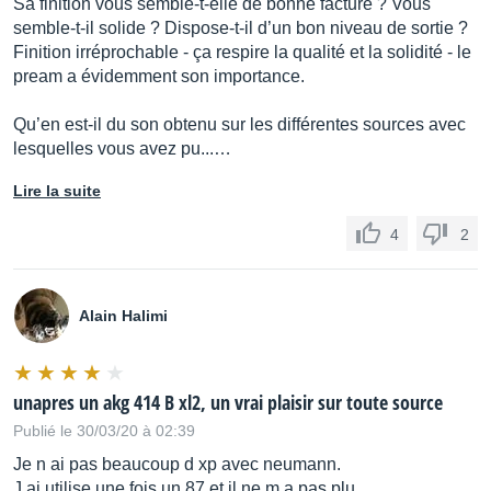
Sa finition vous semble-t-elle de bonne facture ? Vous
semble-t-il solide ? Dispose-t-il d’un bon niveau de sortie ?
Finition irréprochable - ça respire la qualité et la solidité - le
pream a évidemment son importance.
Qu’en est-il du son obtenu sur les différentes sources avec
lesquelles vous avez pu...…
Lire la suite
4
2
Alain Halimi
unapres un akg 414 B xl2, un vrai plaisir sur toute source
Publié le 30/03/20 à 02:39
Je n ai pas beaucoup d xp avec neumann.
J ai utilise une fois un 87 et il ne m a pas plu.