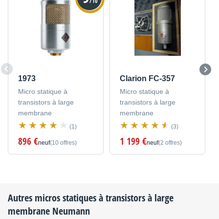
/10
1973
Clarion FC-357
Micro statique à
Micro statique à
transistors à large
transistors à large
membrane
membrane
(1)
(3)
896 €
1 199 €
neuf
(10 offres)
neuf
(2 offres)
Autres micros statiques à transistors à large
membrane
Neumann