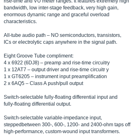
rise-time and VU meter ranges. It features extremely high
bandwidth, low inter-stage feedback, very high gain,
enormous dynamic range and graceful overload
characteristics.
All-tube audio path – NO semiconductors, transistors,
ICs or electrolytic caps anywhere in the signal path.
Eight Groove Tube compliment:
4 x 6922 (6DJ8) – preamp and rise-time circuitry
1 x 12AT7 – output driver and rise-time circuitr y
1 x GT6205 – instrument input preamplification
2 x 6AQ5 – Class A push/pull output
Switch-selectable fully-floating differential input and
fully-floating differential output.
Switch-selectable variable-impedance input,
steppedbetween 300-, 600-, 1200- and 2400-ohm taps off
high-performance, custom-wound input transformers.