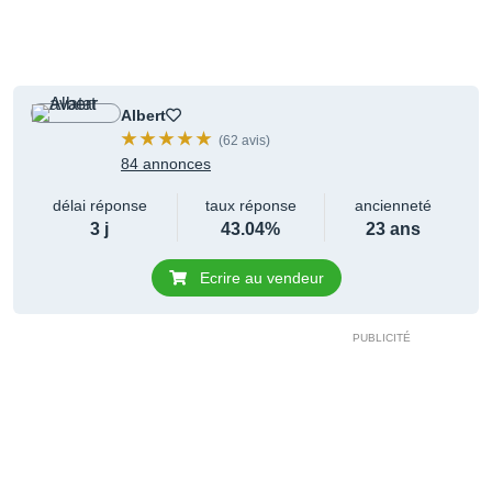
Albert
(62 avis)
84 annonces
délai réponse
taux réponse
ancienneté
3 j
43.04%
23 ans
Ecrire au vendeur