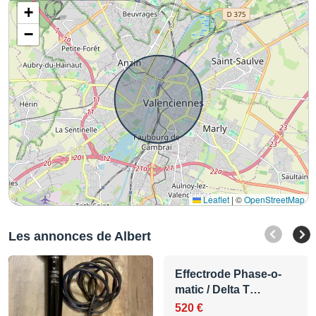
+
−
Leaflet
|
©
OpenStreetMap
Les annonces de Albert
Effectrode Phase-o-
matic / Delta T…
520 €