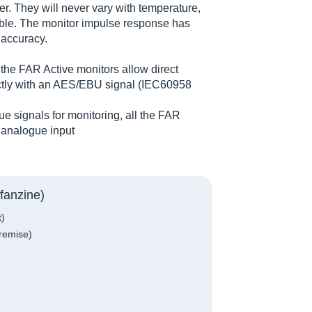
er. They will never vary with temperature,
able. The monitor impulse response has
 accuracy.
 the FAR Active monitors allow direct
rectly with an AES/EBU signal (IEC60958
e signals for monitoring, all the FAR
y analogue input
fanzine)
t)
remise)