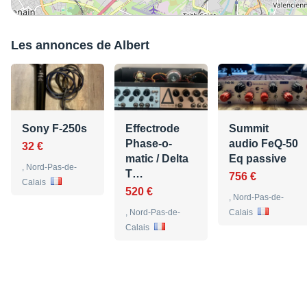
Les annonces de Albert
Sony F-250s
Effectrode
Summit
Phase-o-
audio FeQ-50
32 €
matic / Delta
Eq passive
, Nord-Pas-de-
T…
756 €
Calais
520 €
, Nord-Pas-de-
, Nord-Pas-de-
Calais
Calais