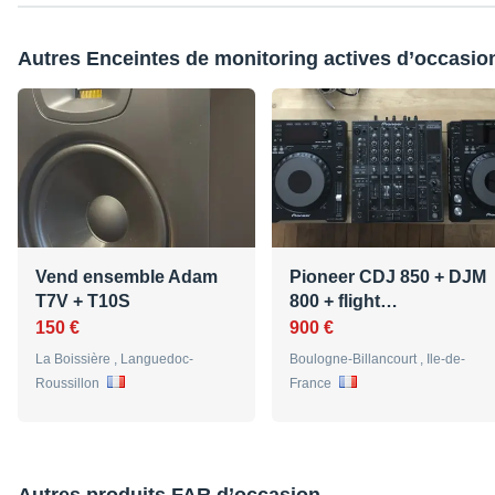
Autres Enceintes de monitoring actives d’occasio
Vend ensemble Adam
Pioneer CDJ 850 + DJM
T7V + T10S
800 + flight…
150 €
900 €
La Boissière , Languedoc-
Boulogne-Billancourt , Ile-de-
Roussillon
France