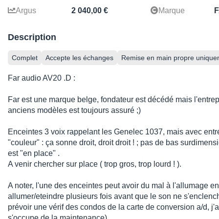
Argus
2 040,00 €
Marque
Description
Complet
Accepte les échanges
Remise en main propre unique
Far audio AV20 .D :
Far est une marque belge, fondateur est décédé mais l'entrepr
anciens modèles est toujours assuré ;)
Enceintes 3 voix rappelant les Genelec 1037, mais avec entré
"couleur" : ça sonne droit, droit droit ! ; pas de bas surdimensi
est "en place" .
A venir chercher sur place ( trop gros, trop lourd ! ).
A noter, l'une des enceintes peut avoir du mal à l'allumage en u
allumer/eteindre plusieurs fois avant que le son ne s'enclench
prévoir une vérif des condos de la carte de conversion a/d, j'a
s'occupe de la maintenance)