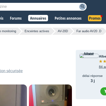
vis
Forums
Annuaires
Petites annonces
Promos
e monitoring
Enceintes actives
AV-20D
Far audio AV20 .D
Albe
84 a
ion sécurisée
délai réponse
3 j