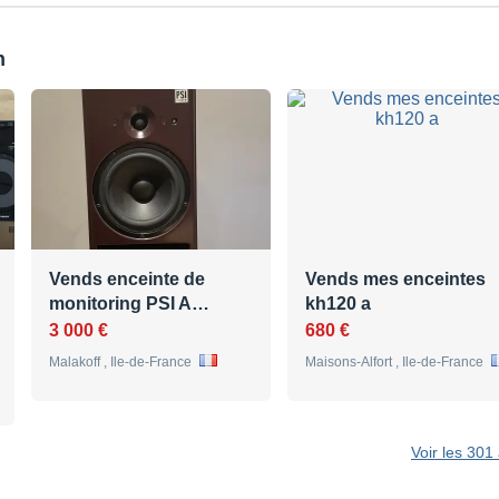
n
Vends enceinte de
Vends mes enceintes
monitoring PSI A…
kh120 a
3 000 €
680 €
Malakoff , Ile-de-France
Maisons-Alfort , Ile-de-France
Voir les 301