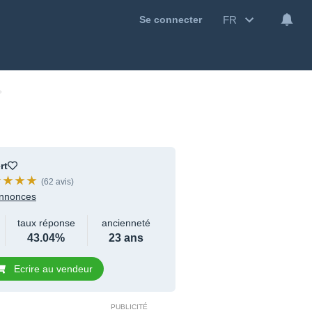
FR
Se connecter
rt
(62 avis)
nnonces
taux réponse
ancienneté
43.04%
23 ans
Ecrire au vendeur