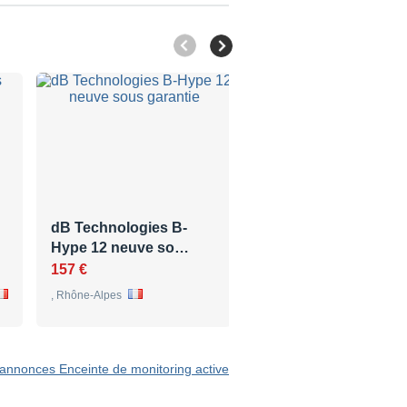
dB Technologies B-
Rare ! Genelec 1031A
Hype 12 neuve so…
FINITION BOIS
157 €
950 €
, Rhône-Alpes
, Picardie
 annonces Enceinte de monitoring active