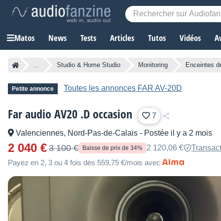
Matos
News
Tests
Articles
Tutos
Vidéos
A
...
Studio & Home Studio
Monitoring
Enceintes d
Toutes les annonces FAR AV-20D
Petite annonce
Far audio AV20 .D occasion
7
Valenciennes, Nord-Pas-de-Calais
-
Postée il y a 2 mois
2 040 €
3 100 €
2 120,06 €
Transact
Baisse de prix de 34%
Payez en 2, 3 ou 4 fois dès 559,75 €/mois avec