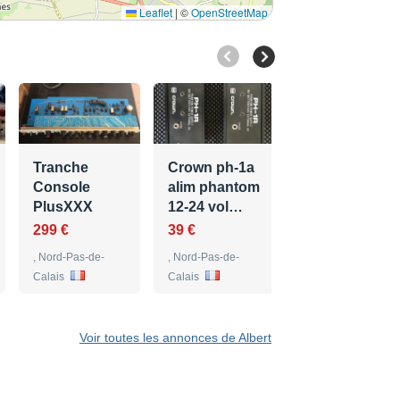
Leaflet
|
©
OpenStreetMap
Rack 8
preamps SSL
NITECH
SUPER PRE
Tranche
Crown ph-1a
Console
alim phantom
1 675 €
PlusXXX
12-24 vol…
, Nord-Pas-de-
299 €
39 €
Calais
, Nord-Pas-de-
, Nord-Pas-de-
Calais
Calais
Voir toutes les annonces de Albert