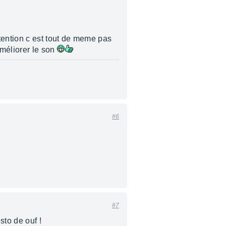
tention c est tout de meme pas
méliorer le son
#6
#7
to de ouf !