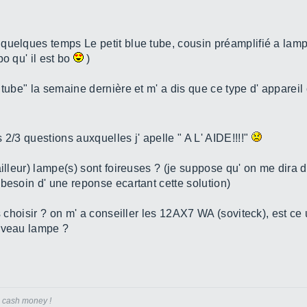
quelques temps Le petit blue tube, cousin préamplifié a lamp
o qu' il est bo
)
e tube" la semaine dernière et m' a dis que ce type d' appar
is 2/3 questions auxquelles j' apelle " A L' AIDE!!!!"
ailleur) lampe(s) sont foireuses ? (je suppose qu' on me dira
besoin d' une reponse ecartant cette solution)
s choisir ? on m' a conseiller les 12AX7 WA (soviteck), est ce
niveau lampe ?
le cash money !