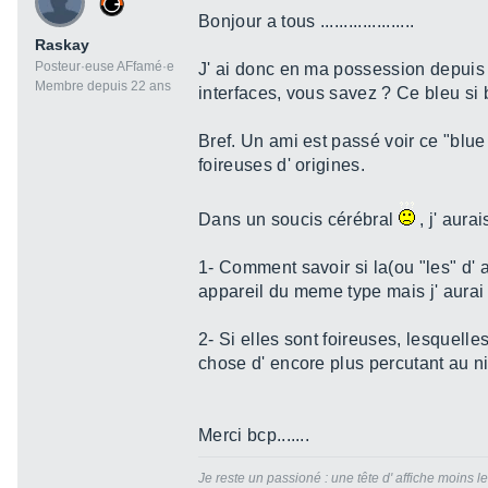
Bonjour a tous ....................
Raskay
Posteur·euse AFfamé·e
J' ai donc en ma possession depuis 
Membre depuis 22 ans
interfaces, vous savez ? Ce bleu si b
Bref. Un ami est passé voir ce "blu
foireuses d' origines.
Dans un soucis cérébral
, j' aura
1- Comment savoir si la(ou "les" d' 
appareil du meme type mais j' aurai 
2- Si elles sont foireuses, lesquelle
chose d' encore plus percutant au 
Merci bcp.......
Je reste un passioné : une tête d' affiche moins 