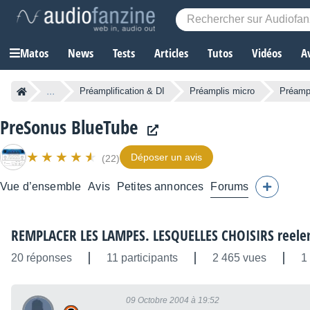
Matos
News
Tests
Articles
Tutos
Vidéos
A
...
Préamplification & DI
Préamplis micro
Préamp
PreSonus BlueTube
Déposer un avis
(22)
Vue d’ensemble
Avis
Petites annonces
Forums
REMPLACER LES LAMPES. LESQUELLES CHOISIRS reele
20 réponses
11 participants
2 465 vues
1
09 Octobre 2004 à 19:52