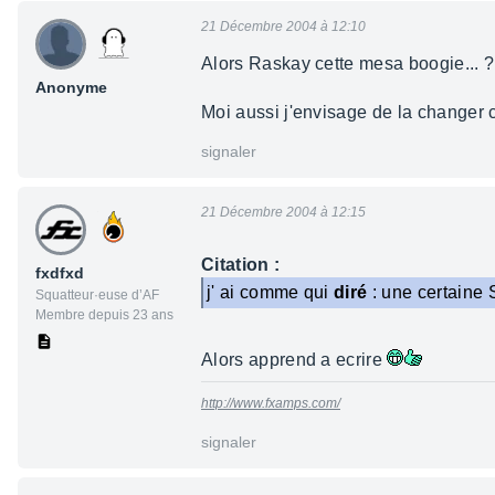
21 Décembre 2004 à 12:10
Alors Raskay cette mesa boogie... ?
Anonyme
Moi aussi j'envisage de la changer c
signaler
21 Décembre 2004 à 12:15
Citation :
fxdfxd
j' ai comme qui
diré
: une certaine 
Squatteur·euse d’AF
Membre depuis 23 ans
Alors apprend a ecrire
http://www.fxamps.com/
signaler