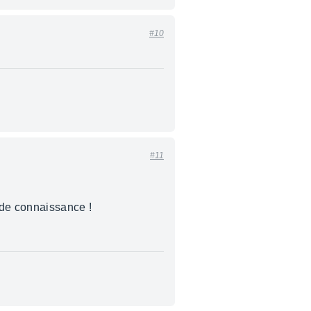
#10
#11
 de connaissance !