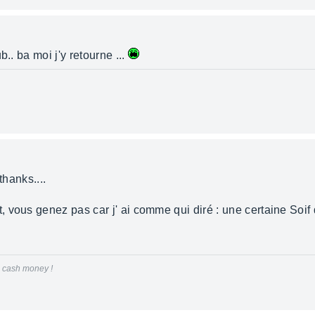
.. ba moi j'y retourne ...
thanks....
 vous genez pas car j' ai comme qui diré : une certaine Soif
le cash money !