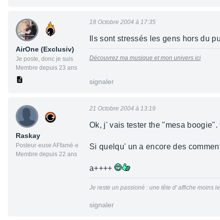
18 Octobre 2004 à 17:35
Ils sont stressés les gens hors du pub
AirOne (Exclusiv)
Découvrez ma musique et mon univers ici
Je poste, donc je suis
Membre depuis 23 ans
signaler
21 Octobre 2004 à 13:19
Ok, j' vais tester the "mesa boogie". 
Raskay
Posteur·euse AFfamé·e
Si quelqu' un a encore des comment,
Membre depuis 22 ans
a++++
Je reste un passioné : une tête d' affiche moins 
signaler