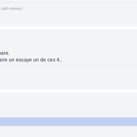
le cash money !
are.
faire un essaye un de ces 4..