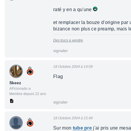
raté y en a qu'une
et remplacer la bouze d'origine pa
bizance non plus ce preamp, mais l
Des trucs a vendre
signaler
18 Octobre 2004 à 14:09
Flag
Skeez
AFicionado·a
Membre depuis 22 ans
signaler
18 Octobre 2004 à 15:49
Sur mon
tube pre
j'ai pris une mes