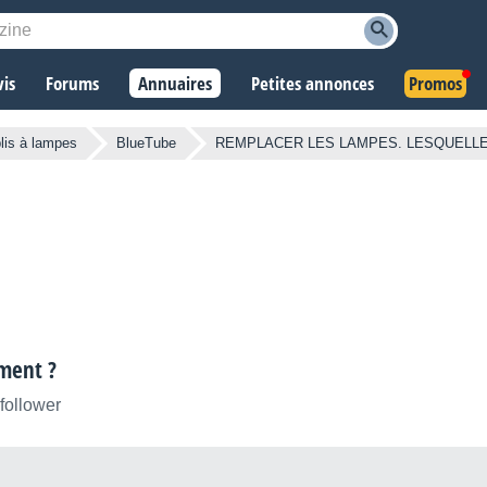
vis
Forums
Annuaires
Petites annonces
Promos
lis à lampes
BlueTube
REMPLACER LES LAMPES. LESQUELLES 
ment ?
 follower