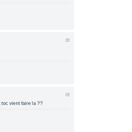
#8
#9
toc vient faire la ??