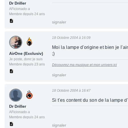
Dr Driller
AFicionado·a
Membre depuis 24 ans
signaler
18 Octobre 2004 à 16:09
Moi la lampe d'origine et bien je l'ai
AirOne (Exclusiv)
;)
Je poste, donc je suis
Membre depuis 23 ans
Découvrez ma musique et mon univers ici
signaler
18 Octobre 2004 à 16:47
Si t'es content du son de la lampe d'
Dr Driller
AFicionado·a
Membre depuis 24 ans
signaler